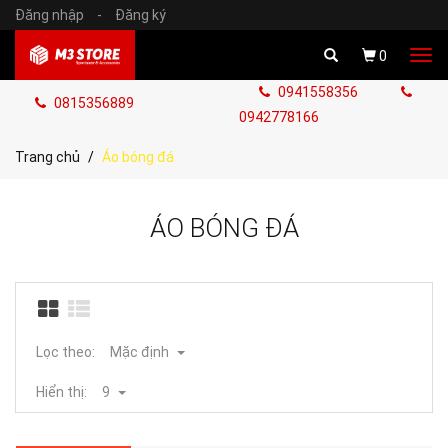
Đăng nhập
-
Đăng ký
Tog
0
navi
0941558356
0815356889
0942778166
Trang chủ
Áo bóng đá
ÁO BÓNG ĐÁ
Lọc theo:
Mặc định
Hiển thị:
9