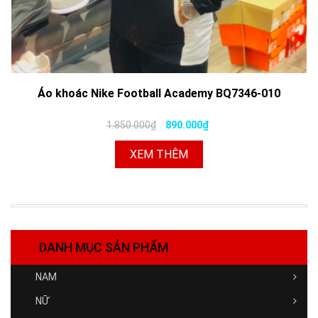
Áo khoác Nike Football Academy BQ7346-010
1.850.000₫
890.000₫
XEM THÊM
DANH MỤC SẢN PHẨM
NAM
NỮ