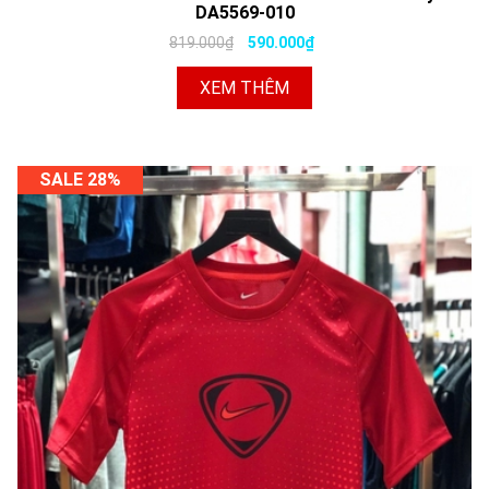
DA5569-010
819.000₫
590.000₫
XEM THÊM
SALE 28%