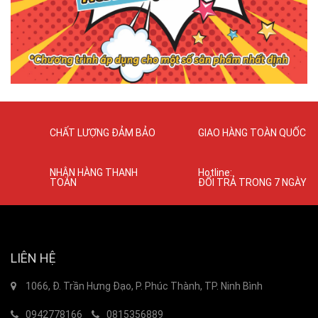
CHẤT LƯỢNG ĐẢM BẢO
GIAO HÀNG TOÀN QUỐC
NHẬN HÀNG THANH
Hotline:
TOÁN
ĐỔI TRẢ TRONG 7 NGÀY
LIÊN HỆ
1066, Đ. Trần Hưng Đạo, P. Phúc Thành, TP. Ninh Bình
0942778166
0815356889