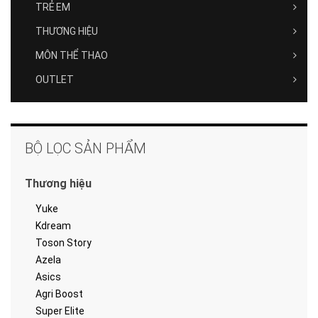
TRẺ EM
THƯƠNG HIỆU
MÔN THỂ THAO
OUTLET
BỘ LỌC SẢN PHẨM
Thương hiệu
Yuke
Kdream
Toson Story
Azela
Asics
Agri Boost
Super Elite