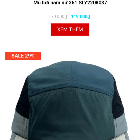
Mũ bơi nam nữ 361 SLY2208037
170.000₫
119.000₫
XEM THÊM
SALE 29%