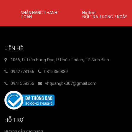
NHẬN HÀNG THANH
Hotline:
TOÁN
ĐỔI TRẢ TRONG 7 NGÀY
LIÊN HỆ
1066, Đ. Trần Hưng Đạo, P. Phúc Thành, TP. Ninh Bình
0942778166
0815356889
0941558356
vhquangbk307@gmail.com
HỖ TRỢ
Hướng dẫn đặt hàng