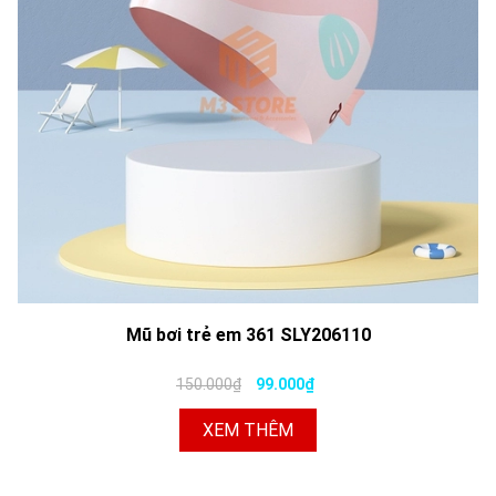
Mũ bơi trẻ em 361 SLY206110
150.000₫
99.000₫
XEM THÊM