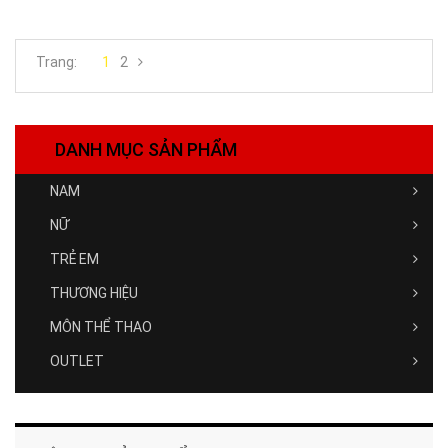
Trang:
1
2
DANH MỤC SẢN PHẨM
NAM
NỮ
TRẺ EM
THƯƠNG HIỆU
MÔN THỂ THAO
OUTLET