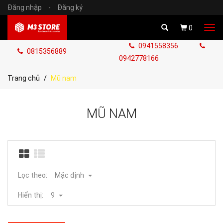
Đăng nhập
-
Đăng ký
Tog
0
navi
0941558356
0815356889
0942778166
Trang chủ
Mũ nam
MŨ NAM
Lọc theo:
Mặc định
Hiển thị:
9