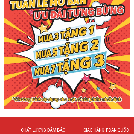
CHẤT LƯỢNG ĐẢM BẢO
GIAO HÀNG TOÀN QUỐC