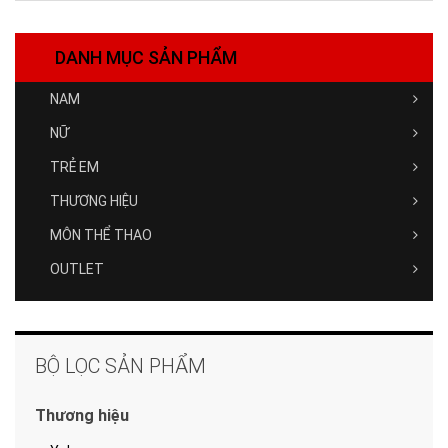
DANH MỤC SẢN PHẨM
NAM
NỮ
TRẺ EM
THƯƠNG HIỆU
MÔN THỂ THAO
OUTLET
BỘ LỌC SẢN PHẨM
Thương hiệu