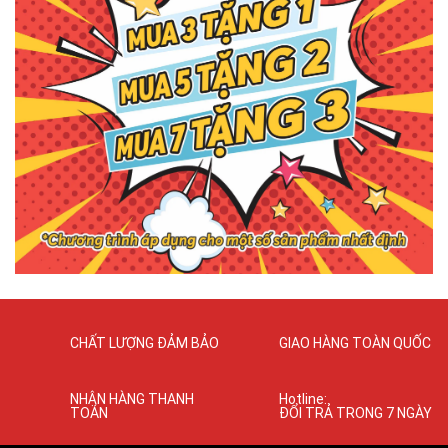
CHẤT LƯỢNG ĐẢM BẢO
GIAO HÀNG TOÀN QUỐC
NHẬN HÀNG THANH
Hotline:
TOÁN
ĐỔI TRẢ TRONG 7 NGÀY