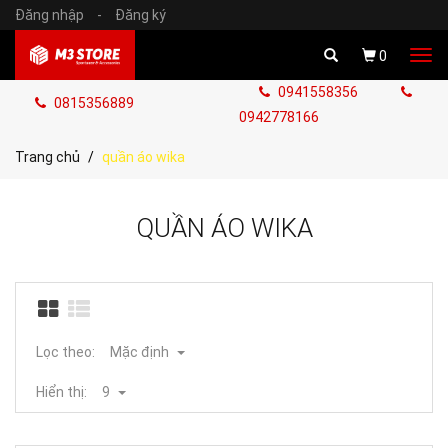
Đăng nhập
-
Đăng ký
Tog
0
navi
0941558356
0815356889
0942778166
Trang chủ
quần áo wika
QUẦN ÁO WIKA
Lọc theo:
Mặc định
Hiển thị:
9