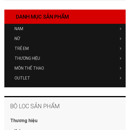
DANH MỤC SẢN PHẨM
NAM
NỮ
TRẺ EM
THƯƠNG HIỆU
MÔN THỂ THAO
OUTLET
BỘ LỌC SẢN PHẨM
Thương hiệu