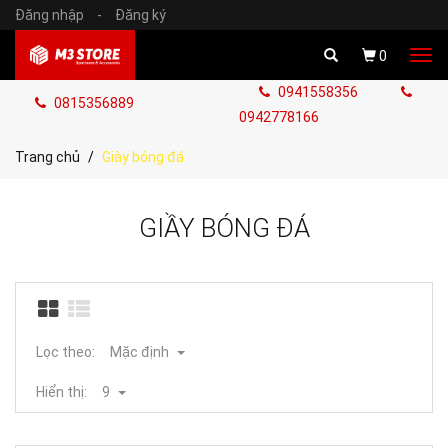
Đăng nhập
-
Đăng ký
Tog
0
navi
0941558356
0815356889
0942778166
Trang chủ
Giày bóng đá
GIẦY BÓNG ĐÁ
Lọc theo:
Mặc định
Hiển thị:
9