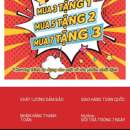
CHẤT LƯỢNG ĐẢM BẢO
GIAO HÀNG TOÀN QUỐC
NHẬN HÀNG THANH
Hotline:
TOÁN
ĐỔI TRẢ TRONG 7 NGÀY