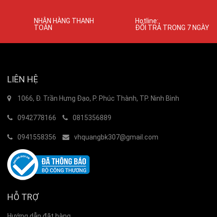
NHẬN HÀNG THANH
Hotline:
TOÁN
ĐỔI TRẢ TRONG 7 NGÀY
LIÊN HỆ
1066, Đ. Trần Hưng Đạo, P. Phúc Thành, TP. Ninh Bình
0942778166
0815356889
0941558356
vhquangbk307@gmail.com
HỖ TRỢ
Hướng dẫn đặt hàng