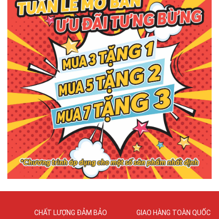
CHẤT LƯỢNG ĐẢM BẢO
GIAO HÀNG TOÀN QUỐC