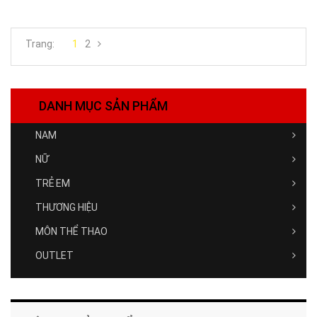
Trang:
1
2
DANH MỤC SẢN PHẨM
NAM
NỮ
TRẺ EM
THƯƠNG HIỆU
MÔN THỂ THAO
OUTLET