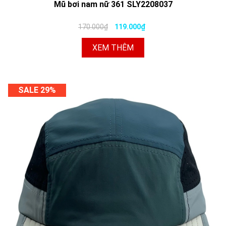
Mũ bơi nam nữ 361 SLY2208037
170.000₫
119.000₫
XEM THÊM
SALE 29%