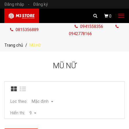
Đăng nhập
-
Đăng ký
Tog
0
navi
0941558356
0815356889
0942778166
Trang chủ
Mũ nữ
MŨ NỮ
Lọc theo:
Mặc định
Hiển thị:
9