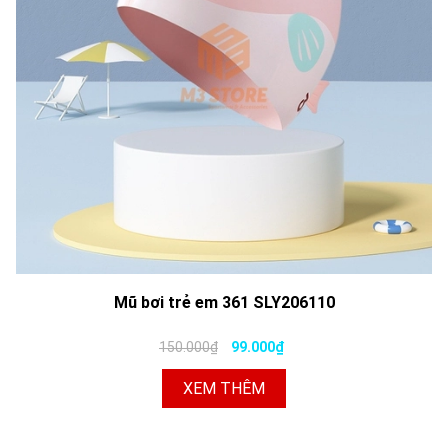
Mũ bơi trẻ em 361 SLY206110
150.000₫
99.000₫
XEM THÊM