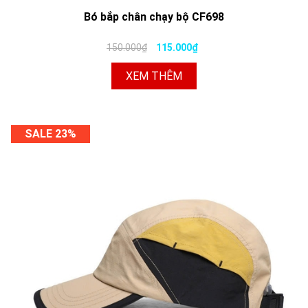
Bó bắp chân chạy bộ CF698
150.000₫
115.000₫
XEM THÊM
SALE 23%