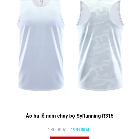
Áo ba lỗ nam chạy bộ SyRunning R315
280.000₫
199.000₫