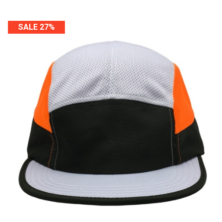
SALE 27%