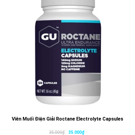
Viên Muối Điện Giải Roctane Electrolyte Capsules
35.000₫
35.000₫