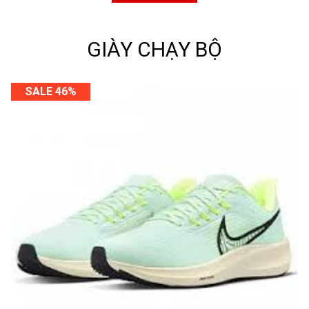
GIÀY CHẠY BỘ
SALE 46%