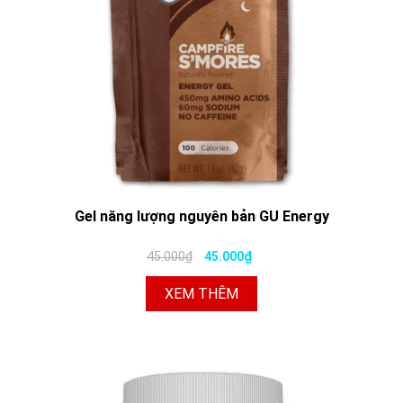
Gel năng lượng nguyên bản GU Energy
45.000₫
45.000₫
XEM THÊM