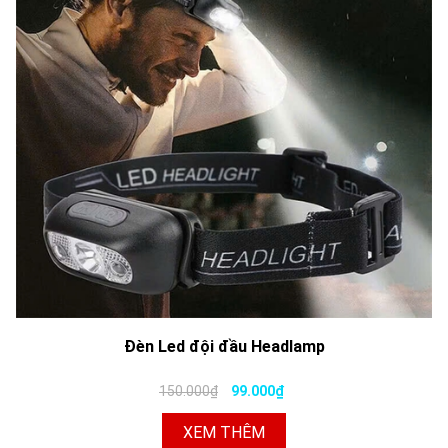
Đèn Led đội đầu Headlamp
150.000₫
99.000₫
XEM THÊM