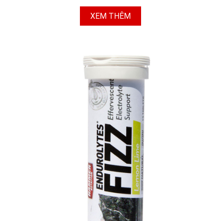
XEM THÊM