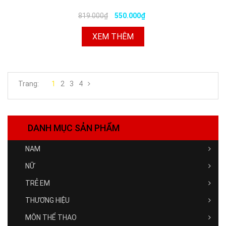
819.000₫
550.000₫
XEM THÊM
Trang:
1
2
3
4
DANH MỤC SẢN PHẨM
NAM
NỮ
TRẺ EM
THƯƠNG HIỆU
MÔN THỂ THAO