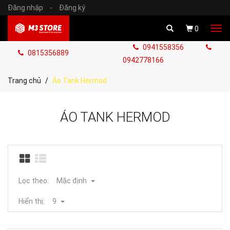
Đăng nhập
-
Đăng ký
Tog
0
navi
0941558356
0815356889
0942778166
Trang chủ
Áo Tank Hermod
ÁO TANK HERMOD
Lọc theo:
Mặc định
Hiển thị:
9