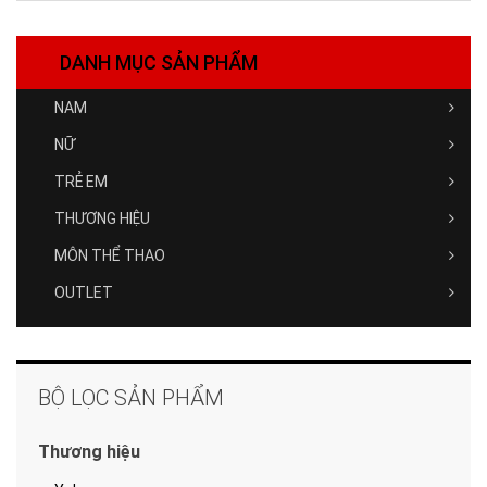
DANH MỤC SẢN PHẨM
NAM
NỮ
TRẺ EM
THƯƠNG HIỆU
MÔN THỂ THAO
OUTLET
BỘ LỌC SẢN PHẨM
Thương hiệu