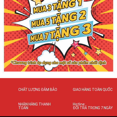
CHẤT LƯỢNG ĐẢM BẢO
GIAO HÀNG TOÀN QUỐC
NHẬN HÀNG THANH
Hotline:
TOÁN
ĐỔI TRẢ TRONG 7 NGÀY