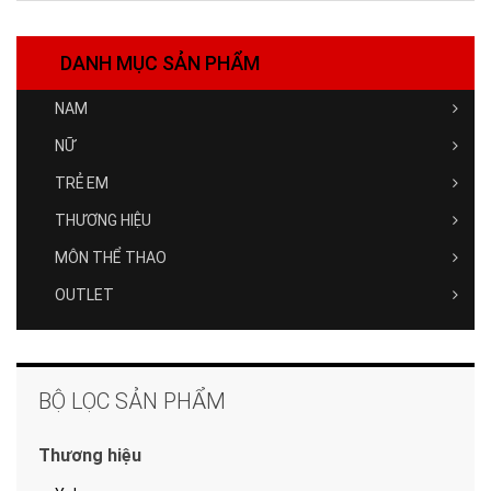
DANH MỤC SẢN PHẨM
NAM
NỮ
TRẺ EM
THƯƠNG HIỆU
MÔN THỂ THAO
OUTLET
BỘ LỌC SẢN PHẨM
Thương hiệu