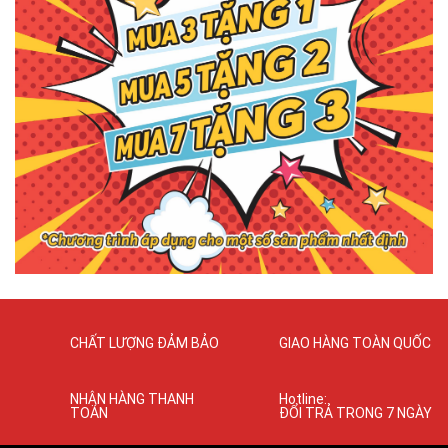
CHẤT LƯỢNG ĐẢM BẢO
GIAO HÀNG TOÀN QUỐC
NHẬN HÀNG THANH
Hotline:
TOÁN
ĐỔI TRẢ TRONG 7 NGÀY