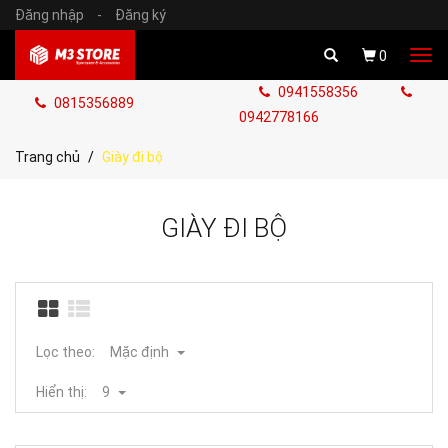
Đăng nhập
-
Đăng ký
Tog
0
navi
0941558356
0815356889
0942778166
Trang chủ
Giày đi bộ
GIÀY ĐI BỘ
Lọc theo:
Mặc định
Hiển thị:
9