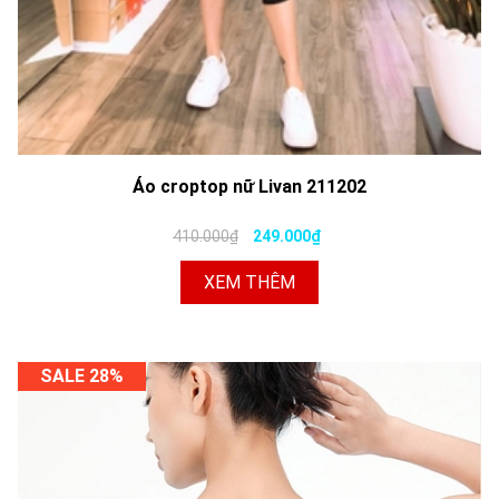
Áo croptop nữ Livan 211202
410.000₫
249.000₫
XEM THÊM
SALE 28%