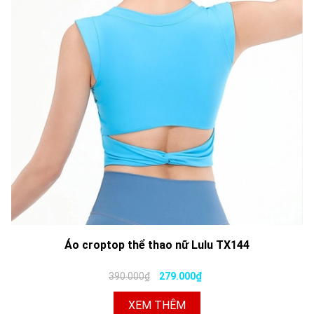
Áo croptop thể thao nữ Lulu TX144
390.000₫
279.000₫
XEM THÊM