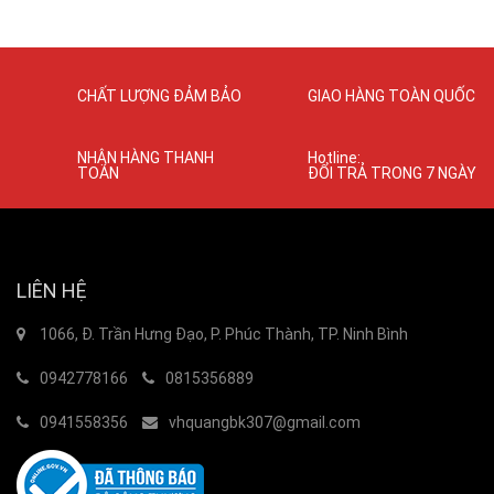
CHẤT LƯỢNG ĐẢM BẢO
GIAO HÀNG TOÀN QUỐC
NHẬN HÀNG THANH
Hotline:
TOÁN
ĐỔI TRẢ TRONG 7 NGÀY
LIÊN HỆ
1066, Đ. Trần Hưng Đạo, P. Phúc Thành, TP. Ninh Bình
0942778166
0815356889
0941558356
vhquangbk307@gmail.com