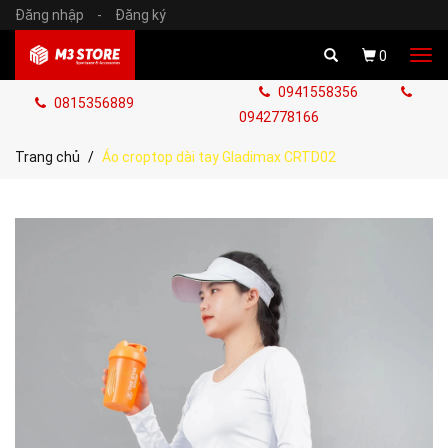
Đăng nhập
-
Đăng ký
Tog
0
navi
0941558356
0815356889
0942778166
Trang chủ
Áo croptop dài tay Gladimax CRTD02