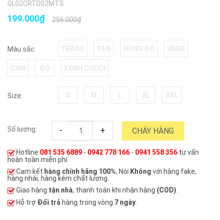
GL02CRTD02MTS
199.000₫
256.000₫
TRẮNG
ĐEN
HỒNG ĐỖ
VÀNG
Màu sắc:
CAM
ĐỎ
XANH CHUỐI
S
M
L
XL
XXL
Size:
Số lượng:
-
+
CHÁY HÀNG
Hotline
081 535 6889
-
0942 778 166
-
0941 558 356
tư vấn
hoàn toàn miễn phí.
Cam kết
hàng chính hãng 100%
, Nói
Không
với hàng fake,
hàng nhái, hàng kém chất lượng.
Giao hàng
tận nhà
, thanh toán khi nhận hàng
(COD)
.
Hỗ trợ
Đổi trả
hàng trong vòng
7 ngày
.