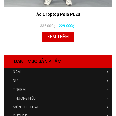
Áo Croptop Polo PL20
336.000₫
229.000₫
XEM THÊM
DANH MỤC SẢN PHẨM
NAM
NỮ
TRẺ EM
THƯƠNG HIỆU
MÔN THỂ THAO
OUTLET