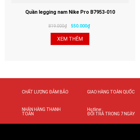
Quần legging nam Nike Pro B7953-010
819.000₫
550.000₫
XEM THÊM
CHẤT LƯỢNG ĐẢM BẢO
GIAO HÀNG TOÀN QUỐC
NHẬN HÀNG THANH
Hotline:
TOÁN
ĐỔI TRẢ TRONG 7 NGÀY