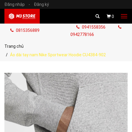
Đăng nhập
-
Đăng ký
Tog
0
navi
0941558356
0815356889
0942778166
Trang chủ
Áo dài tay nam Nike Sportwear Hoodie CU4384-902