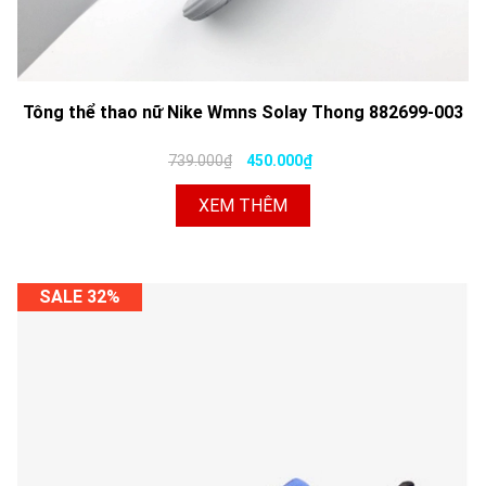
Tông thể thao nữ Nike Wmns Solay Thong 882699-003
739.000₫
450.000₫
XEM THÊM
SALE 32%