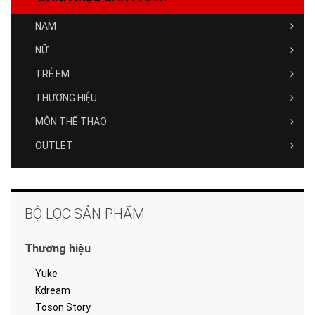
NAM
NỮ
TRẺ EM
THƯƠNG HIỆU
MÔN THỂ THAO
OUTLET
BỘ LỌC SẢN PHẨM
Thương hiệu
Yuke
Kdream
Toson Story