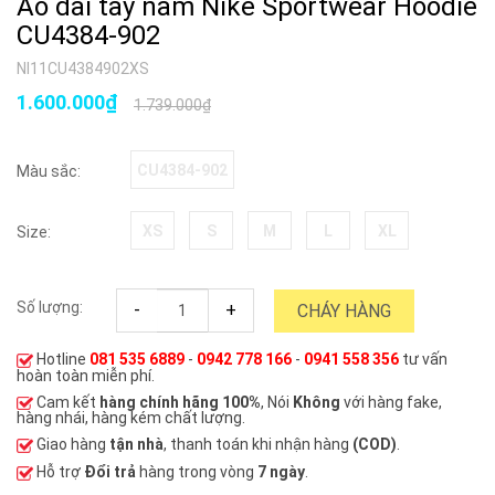
Áo dài tay nam Nike Sportwear Hoodie
CU4384-902
NI11CU4384902XS
1.600.000₫
1.739.000₫
CU4384-902
Màu sắc:
XS
S
M
L
XL
Size:
Số lượng:
-
+
CHÁY HÀNG
Hotline
081 535 6889
-
0942 778 166
-
0941 558 356
tư vấn
hoàn toàn miễn phí.
Cam kết
hàng chính hãng 100%
, Nói
Không
với hàng fake,
hàng nhái, hàng kém chất lượng.
Giao hàng
tận nhà
, thanh toán khi nhận hàng
(COD)
.
Hỗ trợ
Đổi trả
hàng trong vòng
7 ngày
.