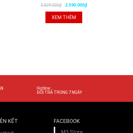
3.829.000₫
2.590.000₫
XEM THÊM
ÁN
Hotline:
ĐỔI TRẢ TRONG 7 NGÀY
IÊN KẾT
FACEBOOK
M3 Store
acebook