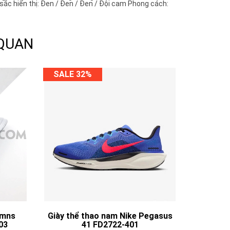
ắc hiển thị: Đen / Đen / Đen / Đội cam Phong cách:
 QUAN
SALE 32%
Wmns
Giày thể thao nam Nike Pegasus
03
41 FD2722-401