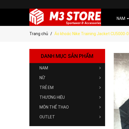
NAM
Trang chủ
Áo khoác Nike Training Jacket CU5000-
DANH MỤC SẢN PHẨM
NAM
NỮ
TRẺ EM
THƯƠNG HIỆU
MÔN THỂ THAO
OUTLET