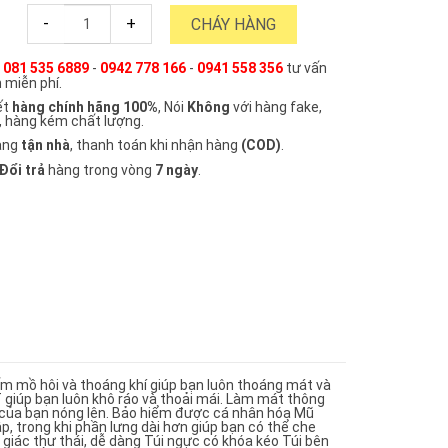
-
+
CHÁY HÀNG
e
081 535 6889
-
0942 778 166
-
0941 558 356
tư vấn
 miễn phí.
ết
hàng chính hãng 100%
, Nói
Không
với hàng fake,
, hàng kém chất lượng.
àng
tận nhà
, thanh toán khi nhận hàng
(COD)
.
Đổi trả
hàng trong vòng
7 ngày
.
m mồ hôi và thoáng khí giúp bạn luôn thoáng mát và
T giúp bạn luôn khô ráo và thoải mái. Làm mát thông
ên của bạn nóng lên. Bảo hiểm được cá nhân hóa Mũ
, trong khi phần lưng dài hơn giúp bạn có thể che
giác thư thái, dễ dàng Túi ngực có khóa kéo Túi bên