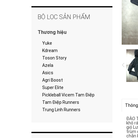
BỘ LỌC SẢN PHẨM
Thương hiệu
Yuke
Kdream
Toson Story
Azela
Asics
Agri Boost
Super Elite
Pickleball Vicem Tam Điệp
Tam Điệp Runners
Thông
Trung Linh Runners
ĐÀO T
khô rá
gió Lư
trùm 
chắn 