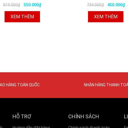
819.000₫
550.000₫
739.000₫
450.000₫
XEM THÊM
XEM THÊM
IAO HÀNG TOÀN QUỐC
NHẬN HÀNG THANH TO
HỖ TRỢ
CHÍNH SÁCH
L
nh
Hướng dẫn đặt hàng
Chính sách thanh toán
F