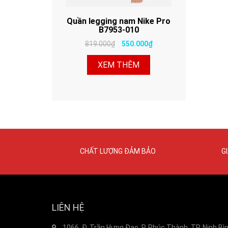
Quần legging nam Nike Pro
B7953-010
819.000₫
550.000₫
XEM THÊM
CHẤT LƯỢNG ĐẢM BẢO
G
LIÊN HỆ
1066, Đ. Trần Hưng Đạo, P. Phúc Thành, TP. Ninh Bì