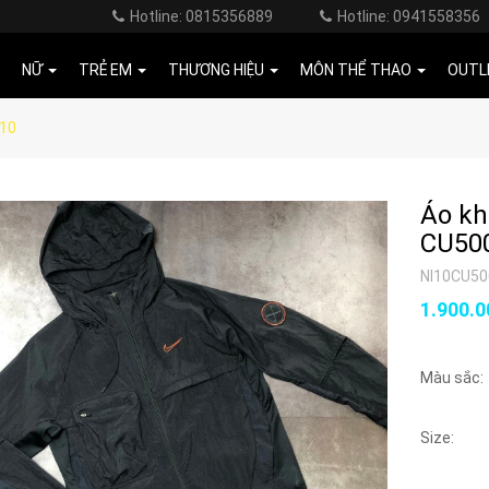
Hotline: 0815356889
Hotline: 0941558356
NỮ
TRẺ EM
THƯƠNG HIỆU
MÔN THỂ THAO
OUTL
010
Áo kh
CU50
NI10CU5
1.900.
Màu sắc:
Size: