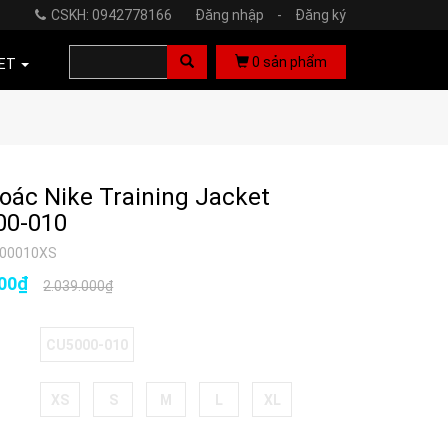
CSKH: 0942778166
Đăng nhập
-
Đăng ký
0
sản phẩm
ET
oác Nike Training Jacket
00-010
000010XS
000₫
2.039.000₫
CU5000-010
XS
S
M
L
XL