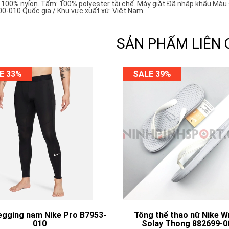
 100% nylon. Tấm: 100% polyester tái chế. Máy giặt Đã nhập khẩu Màu s
0-010 Quốc gia / Khu vực xuất xứ: Việt Nam
SẢN PHẨM LIÊN
E 33%
SALE 39%
egging nam Nike Pro B7953-
Tông thể thao nữ Nike 
010
Solay Thong 882699-0