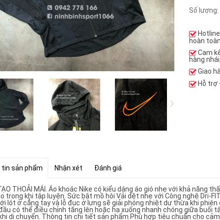
Số lượng:
Hotlin
hoàn toàn
Cam k
hàng nhái
Giao h
Hỗ trợ
 tin sản phẩm
Nhận xét
Đánh giá
ẠO THOẢI MÁI. Áo khoác Nike có kiểu dáng áo gió nhẹ với khả năng thấ
o trong khi tập luyện. Sức bật mồ hôi Vải dệt nhẹ với Công nghệ Dri-FI
ới lót ở cẳng tay và lỗ đục ở lưng sẽ giải phóng nhiệt dư thừa khi phi
đầu có thể điều chỉnh tăng lên hoặc hạ xuống nhanh chóng giữa buổi tập
khi di chuyển. Thông tin chi tiết sản phẩm Phù hợp tiêu chuẩn cho cảm 