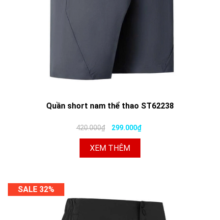
Quần short nam thể thao ST62238
420.000₫
299.000₫
XEM THÊM
SALE 32%