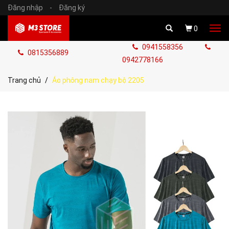
Đăng nhập
-
Đăng ký
Tog
0
navi
0941558356
0815356889
0942778166
Trang chủ
Áo phông nam chạy bộ 2205