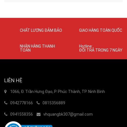
CHẤT LƯỢNG ĐẢM BẢO
GIAO HÀNG TOÀN QUỐC
NHẬN HÀNG THANH
Hotline:
TOÁN
ĐỔI TRẢ TRONG 7 NGÀY
LIÊN HỆ
1066, Đ. Trần Hưng Đạo, P. Phúc Thành, TP. Ninh Bình
0942778166
0815356889
0941558356
vhquangbk307@gmail.com