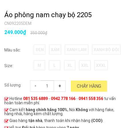
Áo phông nam chạy bộ 2205
CN092205DEM
249.000₫
350.000₫
ĐEN
XÁM
XANH LAM
XANH BỘ ĐỘI
Màu sắc:
M
L
XL
XXL
XXXL
Size:
Số lượng:
-
+
CHÁY HÀNG
Hotline
081 535 6889
-
0942 778 166
-
0941 558 356
tư vấn
hoàn toàn miễn phí.
Cam kết
hàng chính hãng 100%
, Nói
Không
với hàng fake,
hàng nhái, hàng kém chất lượng.
Giao hàng
tận nhà
, thanh toán khi nhận hàng
(COD)
.
Hỗ trợ
Đổi trả
hàng trong vòng
7 ngày
.