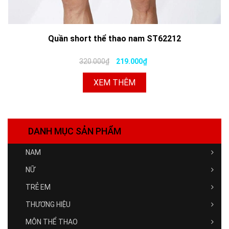
Quần short thể thao nam ST62212
320.000₫
219.000₫
XEM THÊM
DANH MỤC SẢN PHẨM
NAM
NỮ
TRẺ EM
THƯƠNG HIỆU
MÔN THỂ THAO