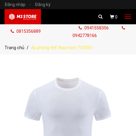
Đăng nhập
-
Đăng ký
Tog
0
navi
0941558356
0815356889
0942778166
Trang chủ
Áo phông thể thao nam TS1001