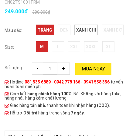
CN02TS1001TRM
249.000₫
380.000₫
TRẮNG
ĐEN
XANH GHI
XANH BƠ
Màu sắc:
M
L
XXL
XXXL
XL
Size:
Số lượng:
-
+
MUA NGAY
Hotline
081 535 6889
-
0942 778 166
-
0941 558 356
tư vấn
hoàn toàn miễn phí.
Cam kết
hàng chính hãng 100%
, Nói
Không
với hàng fake,
hàng nhái, hàng kém chất lượng.
Giao hàng
tận nhà
, thanh toán khi nhận hàng
(COD)
.
Hỗ trợ
Đổi trả
hàng trong vòng
7 ngày
.