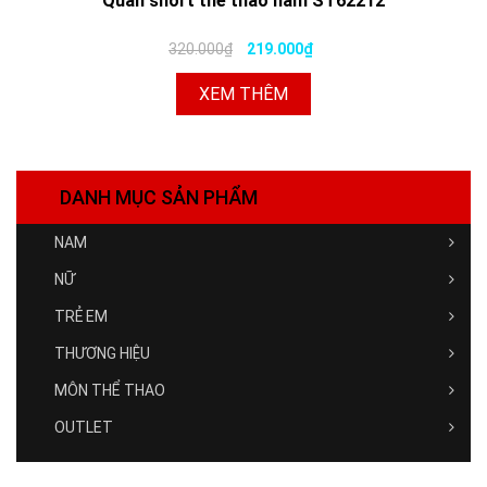
Quần short thể thao nam ST62212
320.000₫
219.000₫
XEM THÊM
DANH MỤC SẢN PHẨM
NAM
NỮ
TRẺ EM
THƯƠNG HIỆU
MÔN THỂ THAO
OUTLET