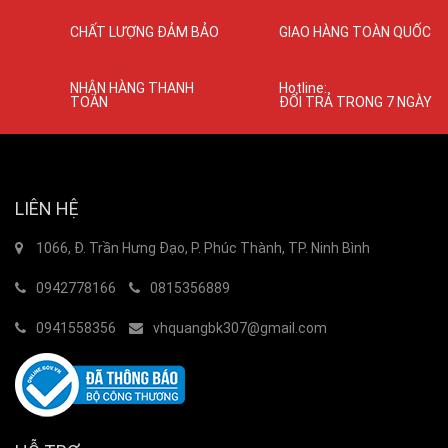
CHẤT LƯỢNG ĐẢM BẢO
GIAO HÀNG TOÀN QUỐC
NHẬN HÀNG THANH
Hotline:
TOÁN
ĐỔI TRẢ TRONG 7 NGÀY
LIÊN HỆ
1066, Đ. Trần Hưng Đạo, P. Phúc Thành, TP. Ninh Bình
0942778166
0815356889
0941558356
vhquangbk307@gmail.com