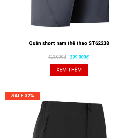
Quần short nam thể thao ST62238
420.000₫
299.000₫
XEM THÊM
SALE 32%