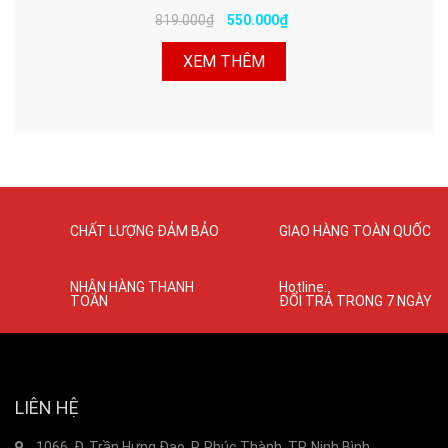
819.000₫
550.000₫
XEM THÊM
CHẤT LƯỢNG ĐẢM BẢO
GIAO HÀNG TOÀN QUỐC
NHẬN HÀNG THANH
Hotline:
TOÁN
ĐỔI TRẢ TRONG 7 NGÀY
LIÊN HỆ
1066, Đ. Trần Hưng Đạo, P. Phúc Thành, TP. Ninh Bình