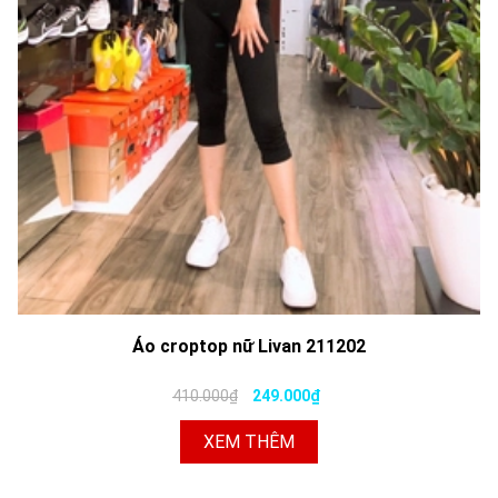
Áo croptop nữ Livan 211202
410.000₫
249.000₫
XEM THÊM