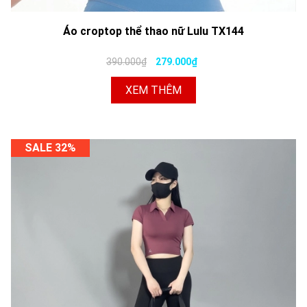
Áo croptop thể thao nữ Lulu TX144
390.000₫
279.000₫
XEM THÊM
SALE 32%