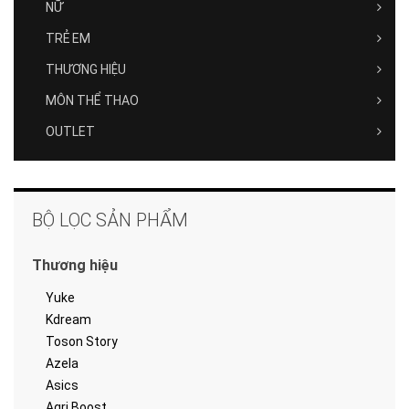
NỮ
TRẺ EM
THƯƠNG HIỆU
MÔN THỂ THAO
OUTLET
BỘ LỌC SẢN PHẨM
Thương hiệu
Yuke
Kdream
Toson Story
Azela
Asics
Agri Boost