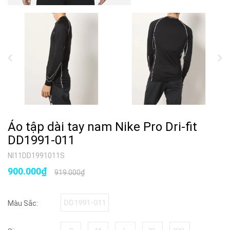
Áo tập dài tay nam Nike Pro Dri-fit
DD1991-011
NI11DD1991011S
900.000₫
919.000₫
DD1991-011
Màu Sắc: