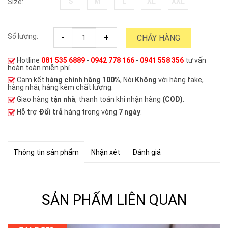
S
M
L
XL
XXL
Size:
Số lượng:
-
+
CHÁY HÀNG
Hotline
081 535 6889
-
0942 778 166
-
0941 558 356
tư vấn
hoàn toàn miễn phí.
Cam kết
hàng chính hãng 100%
, Nói
Không
với hàng fake,
hàng nhái, hàng kém chất lượng.
Giao hàng
tận nhà
, thanh toán khi nhận hàng
(COD)
.
Hỗ trợ
Đổi trả
hàng trong vòng
7 ngày
.
Thông tin sản phẩm
Nhận xét
Đánh giá
SẢN PHẨM LIÊN QUAN