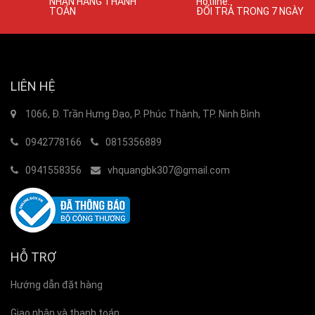
NHẬN HÀNG THANH
Hotline:
TOÁN
ĐỔI TRẢ TRONG 7 NGÀY
LIÊN HỆ
1066, Đ. Trần Hưng Đạo, P. Phúc Thành, TP. Ninh Bình
0942778166
0815356889
0941558356
vhquangbk307@gmail.com
HỖ TRỢ
Hướng dẫn đặt hàng
Giao nhận và thanh toán