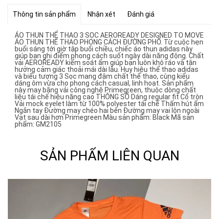
Thông tin sản phẩm
Nhận xét
Đánh giá
ÁO THUN THỂ THAO 3 SỌC AEROREADY DESIGNED TO MOVE
ÁO THUN THỂ THAO PHONG CÁCH ĐƯỜNG PHỐ. Từ cuộc hẹn
buổi sáng tới giờ tập buổi chiều, chiếc áo thun adidas này
giúp bạn ghi điểm phong cách suốt ngày dài năng động. Chất
vải AEROREADY kiểm soát ẩm giúp bạn luôn khô ráo và tận
hưởng cảm giác thoải mái dài lâu. Huy hiệu thể thao adidas
và biểu tượng 3 Sọc mang đậm chất thể thao, cùng kiểu
dáng ôm vừa cho phong cách casual, linh hoạt. Sản phẩm
này may bằng vải công nghệ Primegreen, thuộc dòng chất
liệu tái chế hiệu năng cao THÔNG SỐ Dáng regular fit Cổ tròn
Vải mock eyelet làm từ 100% polyester tái chế Thấm hút ẩm
Ngắn tay Đường may chéo hai bên Đường may vai lộn ngoài
Vạt sau dài hơn Primegreen Màu sản phẩm: Black Mã sản
phẩm: GM2105
SẢN PHẨM LIÊN QUAN