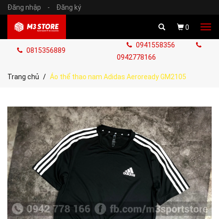
Đăng nhập
-
Đăng ký
Tog
0
navi
0941558356
0815356889
0942778166
Trang chủ
Áo thể thao nam Adidas Aeroready GM2105