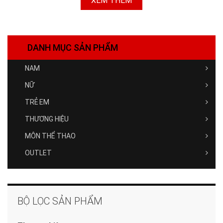
XEM THÊM
DANH MỤC SẢN PHẨM
NAM
NỮ
TRẺ EM
THƯƠNG HIỆU
MÔN THỂ THAO
OUTLET
BỘ LỌC SẢN PHẨM