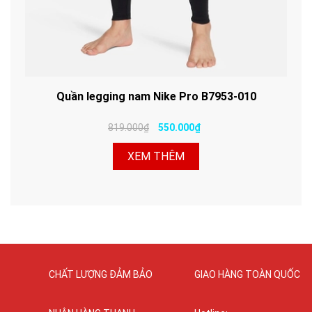
Quần legging nam Nike Pro B7953-010
819.000₫
550.000₫
XEM THÊM
CHẤT LƯỢNG ĐẢM BẢO
GIAO HÀNG TOÀN QUỐC