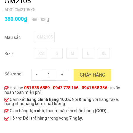
GM2105
AD02GM2105XS
380.000₫
480.000₫
GM2105
Màu sắc:
XS
S
M
L
XL
Size:
Số lượng:
-
+
CHÁY HÀNG
Hotline
081 535 6889
-
0942 778 166
-
0941 558 356
tư vấn
hoàn toàn miễn phí.
Cam kết
hàng chính hãng 100%
, Nói
Không
với hàng fake,
hàng nhái, hàng kém chất lượng.
Giao hàng
tận nhà
, thanh toán khi nhận hàng
(COD)
.
Hỗ trợ
Đổi trả
hàng trong vòng
7 ngày
.