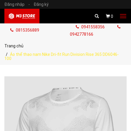
Đăng nhập
-
Đăng ký
Tog
0
navi
0941558356
0815356889
0942778166
Trang chủ
Áo thể thao nam Nike Dri-fit Run Division Rise 365 DD6046-
100