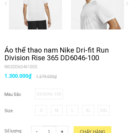
Áo thể thao nam Nike Dri-fit Run
Division Rise 365 DD6046-100
NI02DD6046100S
1.300.000₫
1.379.000₫
DD6046-100
Màu Sắc:
S
M
L
XL
XXL
Size:
Số lượng:
-
+
CHÁY HÀNG