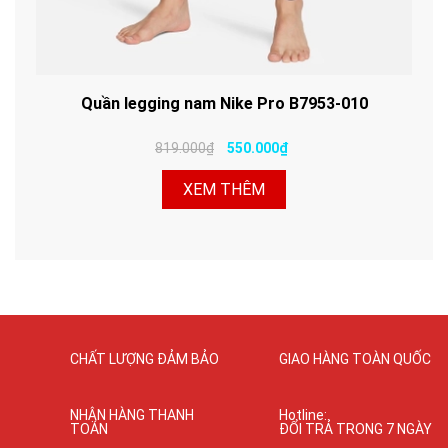
Quần legging nam Nike Pro B7953-010
819.000₫
550.000₫
XEM THÊM
CHẤT LƯỢNG ĐẢM BẢO
GIAO HÀNG TOÀN QUỐC
NHẬN HÀNG THANH
Hotline:
TOÁN
ĐỔI TRẢ TRONG 7 NGÀY