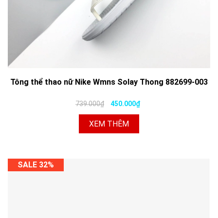
Tông thể thao nữ Nike Wmns Solay Thong 882699-003
739.000₫
450.000₫
XEM THÊM
SALE 32%