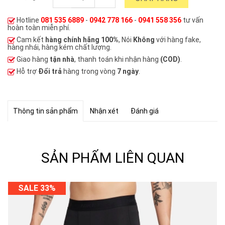
Hotline
081 535 6889
-
0942 778 166
-
0941 558 356
tư vấn
hoàn toàn miễn phí.
Cam kết
hàng chính hãng 100%
, Nói
Không
với hàng fake,
hàng nhái, hàng kém chất lượng.
Giao hàng
tận nhà
, thanh toán khi nhận hàng
(COD)
.
Hỗ trợ
Đổi trả
hàng trong vòng
7 ngày
.
Thông tin sản phẩm
Nhận xét
Đánh giá
SẢN PHẨM LIÊN QUAN
SALE 33%