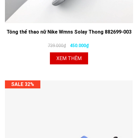
Tông thể thao nữ Nike Wmns Solay Thong 882699-003
739.000₫
450.000₫
XEM THÊM
SALE 32%