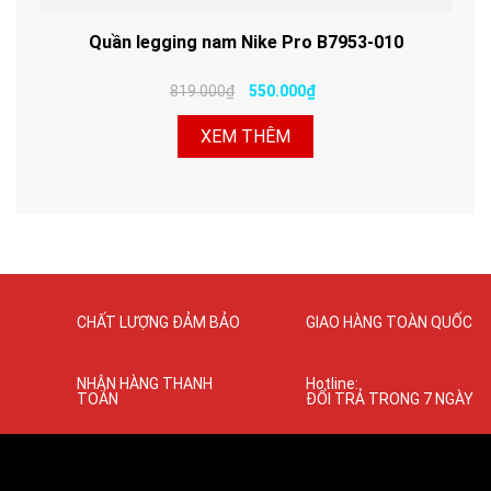
Quần legging nam Nike Pro B7953-010
819.000₫
550.000₫
XEM THÊM
CHẤT LƯỢNG ĐẢM BẢO
GIAO HÀNG TOÀN QUỐC
NHẬN HÀNG THANH
Hotline:
TOÁN
ĐỔI TRẢ TRONG 7 NGÀY