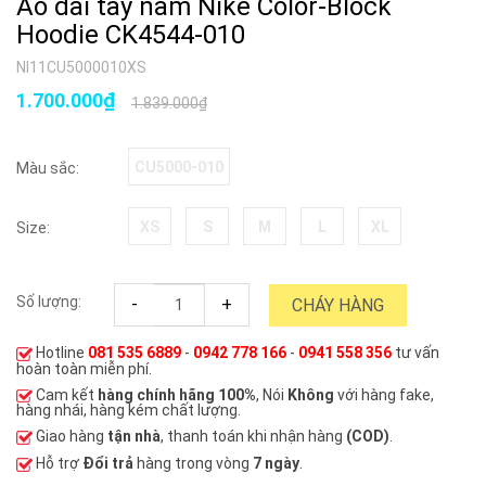
Áo dài tay nam Nike Color-Block
Hoodie CK4544-010
NI11CU5000010XS
1.700.000₫
1.839.000₫
CU5000-010
Màu sắc:
XS
S
M
L
XL
Size:
Số lượng:
-
+
CHÁY HÀNG
Hotline
081 535 6889
-
0942 778 166
-
0941 558 356
tư vấn
hoàn toàn miễn phí.
Cam kết
hàng chính hãng 100%
, Nói
Không
với hàng fake,
hàng nhái, hàng kém chất lượng.
Giao hàng
tận nhà
, thanh toán khi nhận hàng
(COD)
.
Hỗ trợ
Đổi trả
hàng trong vòng
7 ngày
.