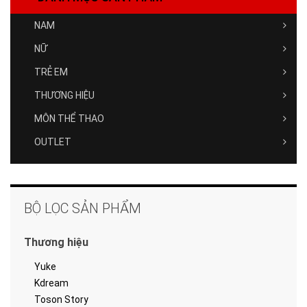
NAM
NỮ
TRẺ EM
THƯƠNG HIỆU
MÔN THỂ THAO
OUTLET
BỘ LỌC SẢN PHẨM
Thương hiệu
Yuke
Kdream
Toson Story