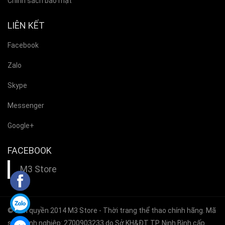
Chính sách bảo mật
LIÊN KẾT
Facebook
Zalo
Skype
Messenger
Google+
FACEBOOK
M3 Store
© Bản quyền 2014
M3 Store
- Thời trang thể thao chính hãng. Mã
số doanh nghiệp: 2700903233 do Sở KH&ĐT TP. Ninh Bình cấp