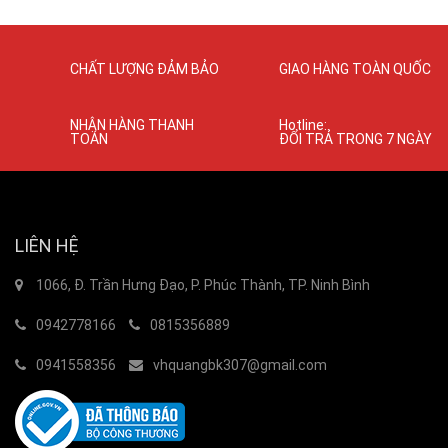
CHẤT LƯỢNG ĐẢM BẢO
GIAO HÀNG TOÀN QUỐC
NHẬN HÀNG THANH
Hotline:
TOÁN
ĐỔI TRẢ TRONG 7 NGÀY
LIÊN HỆ
1066, Đ. Trần Hưng Đạo, P. Phúc Thành, TP. Ninh Bình
0942778166
0815356889
0941558356
vhquangbk307@gmail.com