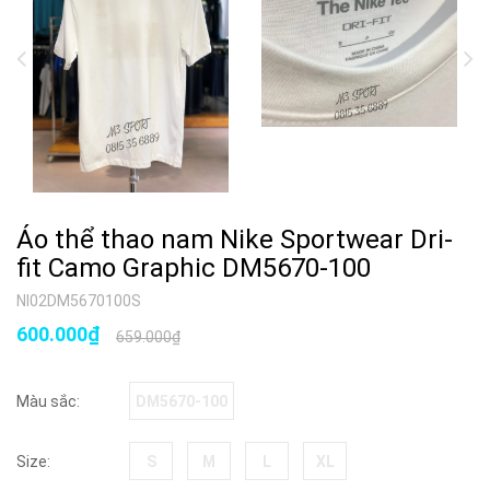
Áo thể thao nam Nike Sportwear Dri-
fit Camo Graphic DM5670-100
NI02DM5670100S
600.000₫
659.000₫
DM5670-100
Màu sắc:
S
M
L
XL
Size: