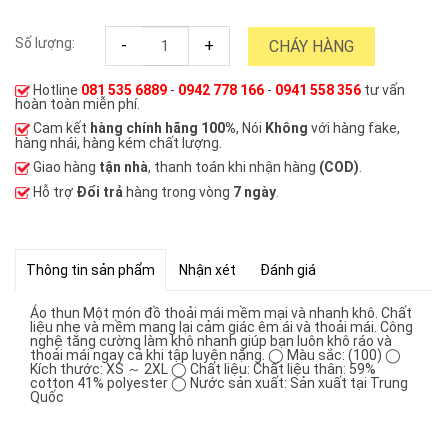
Số lượng:
-
+
CHÁY HÀNG
Hotline
081 535 6889
-
0942 778 166
-
0941 558 356
tư vấn
hoàn toàn miễn phí.
Cam kết
hàng chính hãng 100%
, Nói
Không
với hàng fake,
hàng nhái, hàng kém chất lượng.
Giao hàng
tận nhà
, thanh toán khi nhận hàng
(COD)
.
Hỗ trợ
Đổi trả
hàng trong vòng
7 ngày
.
Thông tin sản phẩm
Nhận xét
Đánh giá
Áo thun Một món đồ thoải mái mềm mại và nhanh khô. Chất
liệu nhẹ và mềm mang lại cảm giác êm ái và thoải mái. Công
nghệ tăng cường làm khô nhanh giúp bạn luôn khô ráo và
thoải mái ngay cả khi tập luyện nặng. ◯ Màu sắc: (100) ◯
Kích thước: XS ～ 2XL ◯ Chất liệu: Chất liệu thân: 59%
cotton 41% polyester ◯ Nước sản xuất: Sản xuất tại Trung
Quốc