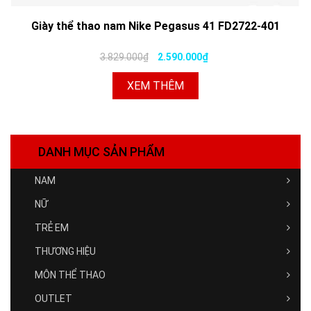
Giày thể thao nam Nike Pegasus 41 FD2722-401
3.829.000₫
2.590.000₫
XEM THÊM
DANH MỤC SẢN PHẨM
NAM
NỮ
TRẺ EM
THƯƠNG HIỆU
MÔN THỂ THAO
OUTLET