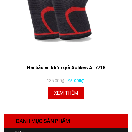
Đai bảo vệ khớp gối Aolikes AL7718
135.000₫
95.000₫
XEM THÊM
DANH MỤC SẢN PHẨM