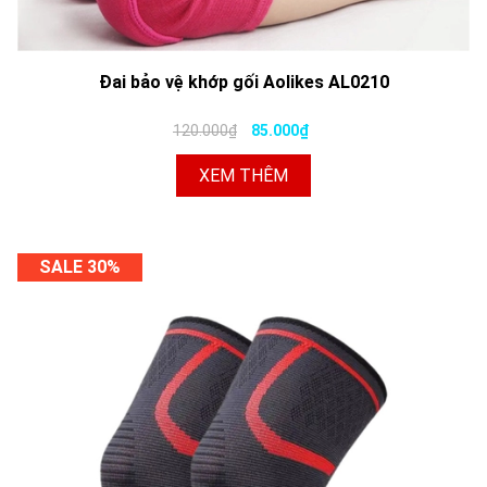
Đai bảo vệ khớp gối Aolikes AL0210
120.000₫
85.000₫
XEM THÊM
SALE 30%