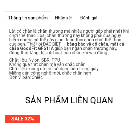
Thông tin sản phẩm
Nhận xét
Đánh giá
Lật cổ chân là chấn thương mà nhiều người gặp phải nhất khi
chơi thể thao. Loại chấn thương này không phải quá nguy
hiểm nhưng có thể gây gián đoạn thói quen chơi thể thao
của bạn. Thiết bị ĐẶC BIỆT –
băng bảo vệ cổ chân, mắt cá
chân GoodFit GF611A
giúp bạn ngăn chấn thương này,
đồng thời tăng độ linh hoạt của chân khi vận động.
Chất liệu: Nylon, SBR, TPU
Không quá thít chân mà vẫn chắc chắn
Chất liệu mỏng có thể sử dụng bên trong giày
Miếng dán công nghệ mới, chắc chắn hơn
Đơn vị bán: Chiếc
SẢN PHẨM LIÊN QUAN
SALE 32%