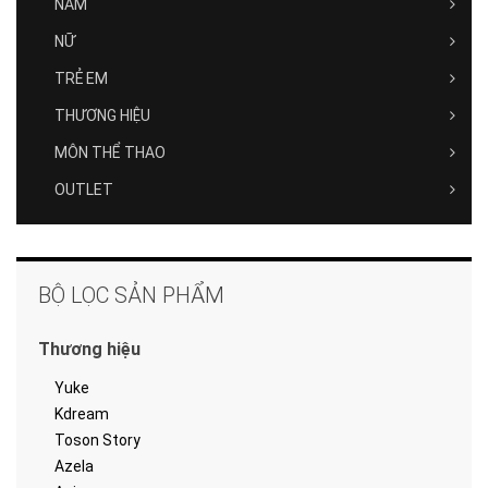
NAM
NỮ
TRẺ EM
THƯƠNG HIỆU
MÔN THỂ THAO
OUTLET
BỘ LỌC SẢN PHẨM
Thương hiệu
Yuke
Kdream
Toson Story
Azela