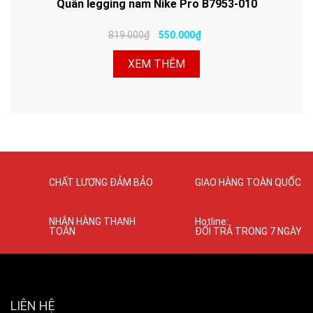
Quần legging nam Nike Pro B7953-010
819.000₫
550.000₫
XEM THÊM
CHẤT LƯỢNG ĐẢM BẢO
GIAO HÀNG TOÀN QUỐC
NHẬN HÀNG THANH
Hotline:
TOÁN
ĐỔI TRẢ TRONG 7 NGÀY
LIÊN HỆ