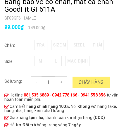
Băng bảo vệ cổ chân, mắt cá chân
GoodFit GF611A
GF09GF611AMLE
99.000₫
149.000₫
TRÁI
SIZE M
SIZE L
PHẢI
Chân:
M
L
MẶC ĐỊNH
Size:
Số lượng:
-
+
CHÁY HÀNG
Hotline
081 535 6889
-
0942 778 166
-
0941 558 356
tư vấn
hoàn toàn miễn phí.
Cam kết
hàng chính hãng 100%
, Nói
Không
với hàng fake,
hàng nhái, hàng kém chất lượng.
Giao hàng
tận nhà
, thanh toán khi nhận hàng
(COD)
.
Hỗ trợ
Đổi trả
hàng trong vòng
7 ngày
.