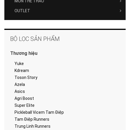
MÔN THỂ THAO
OUTLET
BỘ LỌC SẢN PHẨM
Thương hiệu
Yuke
Kdream
Toson Story
Azela
Asics
Agri Boost
Super Elite
Pickleball Vicem Tam Điệp
Tam Điệp Runners
Trung Linh Runners