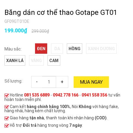
Băng dán cơ thể thao Gotape GT01
GF09GT01DE
199.000₫
299.000₫
ĐEN
DA
HỒNG
XANH DƯƠNG
Màu sắc:
XANH LÁ
VÀNG
CAM
Số lượng:
-
+
MUA NGAY
Hotline
081 535 6889
-
0942 778 166
-
0941 558 356
tư vấn
hoàn toàn miễn phí.
Cam kết
hàng chính hãng 100%
, Nói
Không
với hàng fake,
hàng nhái, hàng kém chất lượng.
Giao hàng
tận nhà
, thanh toán khi nhận hàng
(COD)
.
Hỗ trợ
Đổi trả
hàng trong vòng
7 ngày
.