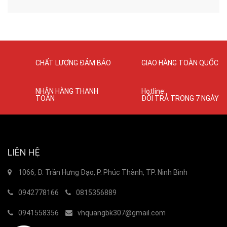
CHẤT LƯỢNG ĐẢM BẢO
GIAO HÀNG TOÀN QUỐC
NHẬN HÀNG THANH
Hotline:
TOÁN
ĐỔI TRẢ TRONG 7 NGÀY
LIÊN HỆ
1066, Đ. Trần Hưng Đạo, P. Phúc Thành, TP. Ninh Bình
0942778166
0815356889
0941558356
vhquangbk307@gmail.com