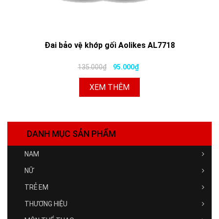
Đai bảo vệ khớp gối Aolikes AL7718
135.000₫
95.000₫
XEM THÊM
DANH MỤC SẢN PHẨM
NAM
NỮ
TRẺ EM
THƯƠNG HIỆU