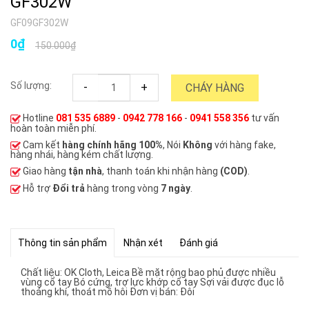
GF302W
GF09GF302W
0₫
150.000₫
Số lượng:
-
+
CHÁY HÀNG
Hotline
081 535 6889
-
0942 778 166
-
0941 558 356
tư vấn
hoàn toàn miễn phí.
Cam kết
hàng chính hãng 100%
, Nói
Không
với hàng fake,
hàng nhái, hàng kém chất lượng.
Giao hàng
tận nhà
, thanh toán khi nhận hàng
(COD)
.
Hỗ trợ
Đổi trả
hàng trong vòng
7 ngày
.
Thông tin sản phẩm
Nhận xét
Đánh giá
Chất liệu: OK Cloth, Leica Bề mặt rộng bao phủ được nhiều
vùng cổ tay Bó cứng, trợ lực khớp cổ tay Sợi vải được đục lỗ
thoáng khí, thoát mồ hôi Đơn vị bán: Đôi