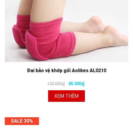
Đai bảo vệ khớp gối Aolikes AL0210
120.000₫
85.000₫
XEM THÊM
SALE 30%