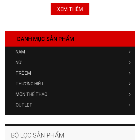
XEM THÊM
DANH MỤC SẢN PHẨM
NAM
NỮ
TRẺ EM
THƯƠNG HIỆU
MÔN THỂ THAO
OUTLET
BỘ LỌC SẢN PHẨM