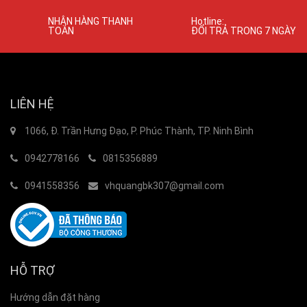
NHẬN HÀNG THANH
Hotline:
TOÁN
ĐỔI TRẢ TRONG 7 NGÀY
LIÊN HỆ
1066, Đ. Trần Hưng Đạo, P. Phúc Thành, TP. Ninh Bình
0942778166
0815356889
0941558356
vhquangbk307@gmail.com
HỖ TRỢ
Hướng dẫn đặt hàng