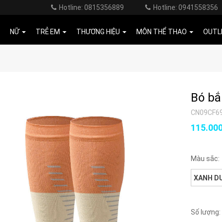
Hotline: 0815356889
Hotline: 0941558356
NỮ
TRẺ EM
THƯƠNG HIỆU
MÔN THỂ THAO
OUTL
Bó bắ
CN09CF6
115.00
Màu sắc:
XANH D
Số lượng: