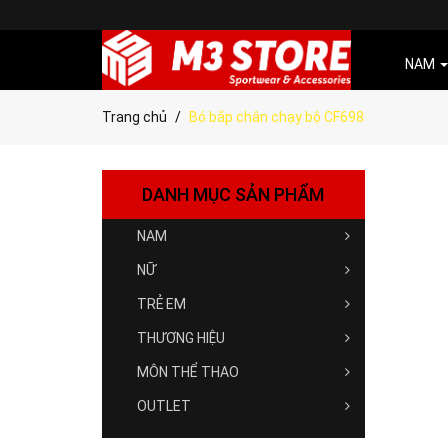
NAM
Trang chủ
Bó bắp chân chạy bộ CF698
DANH MỤC SẢN PHẨM
NAM
NỮ
TRẺ EM
THƯƠNG HIỆU
MÔN THỂ THAO
OUTLET