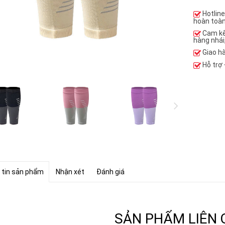
Hotlin
hoàn toàn
Cam k
hàng nhái
Giao h
Hỗ trợ
 tin sản phẩm
Nhận xét
Đánh giá
SẢN PHẨM LIÊN