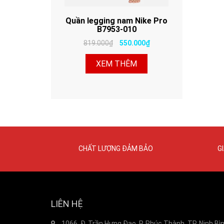
Quần legging nam Nike Pro
B7953-010
819.000₫
550.000₫
XEM THÊM
CHẤT LƯỢNG ĐẢM BẢO
G
LIÊN HỆ
1066, Đ. Trần Hưng Đạo, P. Phúc Thành, TP. Ninh Bì