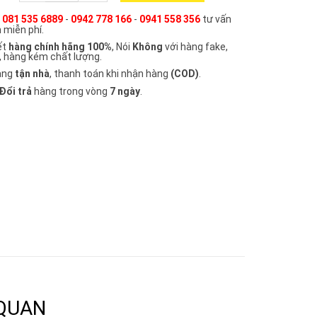
e
081 535 6889
-
0942 778 166
-
0941 558 356
tư vấn
 miễn phí.
ết
hàng chính hãng 100%
, Nói
Không
với hàng fake,
, hàng kém chất lượng.
àng
tận nhà
, thanh toán khi nhận hàng
(COD)
.
Đổi trả
hàng trong vòng
7 ngày
.
 QUAN