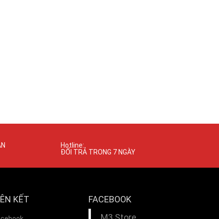
ÁN
Hotline:
ĐỔI TRẢ TRONG 7 NGÀY
IÊN KẾT
FACEBOOK
M3 Store
acebook