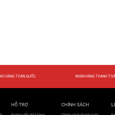
IAO HÀNG TOÀN QUỐC
NHẬN HÀNG THANH TO
HỖ TRỢ
CHÍNH SÁCH
L
nh
Hướng dẫn đặt hàng
Chính sách thanh toán
F