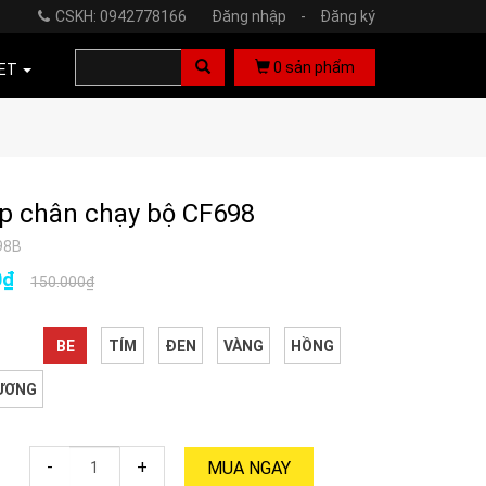
CSKH: 0942778166
Đăng nhập
-
Đăng ký
0
sản phẩm
ET
p chân chạy bộ CF698
98B
0₫
150.000₫
BE
TÍM
ĐEN
VÀNG
HỒNG
ƯƠNG
-
+
MUA NGAY