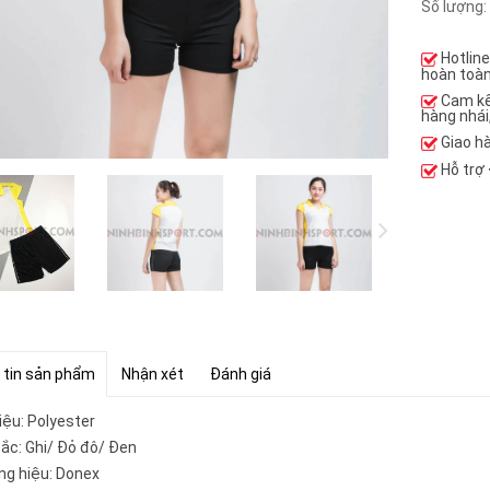
Số lượng:
Hotlin
hoàn toàn
Cam k
hàng nhái
Giao h
Hỗ trợ
 tin sản phẩm
Nhận xét
Đánh giá
iệu: Polyester
ắc: Ghi/ Đỏ đô/ Đen
g hiệu: Donex