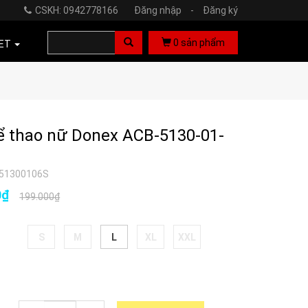
CSKH: 0942778166
Đăng nhập
-
Đăng ký
0
sản phẩm
ET
ể thao nữ Donex ACB-5130-01-
51300106S
0₫
199.000₫
S
M
L
XL
XXL