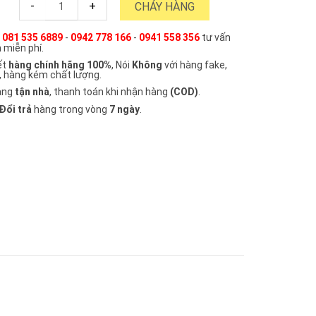
-
+
CHÁY HÀNG
e
081 535 6889
-
0942 778 166
-
0941 558 356
tư vấn
 miễn phí.
ết
hàng chính hãng 100%
, Nói
Không
với hàng fake,
, hàng kém chất lượng.
àng
tận nhà
, thanh toán khi nhận hàng
(COD)
.
Đổi trả
hàng trong vòng
7 ngày
.