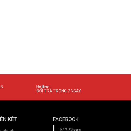
ÁN
Hotline:
ĐỔI TRẢ TRONG 7 NGÀY
IÊN KẾT
FACEBOOK
M3 Store
acebook