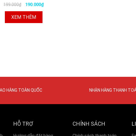
199.000₫
190.000₫
XEM THÊM
IAO HÀNG TOÀN QUỐC
NHẬN HÀNG THANH TO
HỖ TRỢ
CHÍNH SÁCH
L
nh
Hướng dẫn đặt hàng
Chính sách thanh toán
F