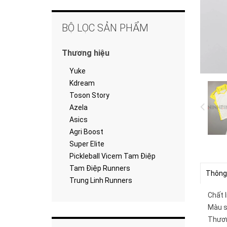
BỘ LỌC SẢN PHẨM
Thương hiệu
Yuke
Kdream
Toson Story
Azela
Asics
Agri Boost
Super Elite
Pickleball Vicem Tam Điệp
Tam Điệp Runners
Thông
Trung Linh Runners
Chất l
Màu s
Thươn