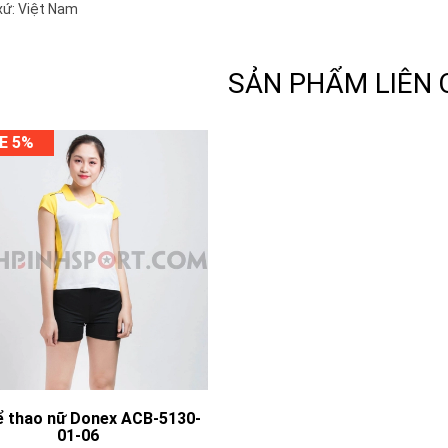
xứ: Việt Nam
SẢN PHẨM LIÊN
E 5%
ể thao nữ Donex ACB-5130-
01-06