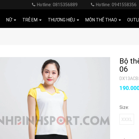
Hotline: 0815356889
Hotline: 0941558356
NỮ
TRẺ EM
THƯƠNG HIỆU
MÔN THỂ THAO
OUTL
Bộ th
06
DX13ACB
190.00
Size:
XXXL