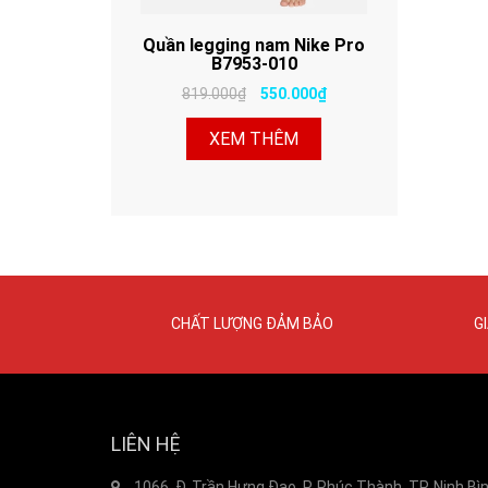
Quần legging nam Nike Pro
B7953-010
819.000₫
550.000₫
XEM THÊM
CHẤT LƯỢNG ĐẢM BẢO
G
LIÊN HỆ
1066, Đ. Trần Hưng Đạo, P. Phúc Thành, TP. Ninh Bì