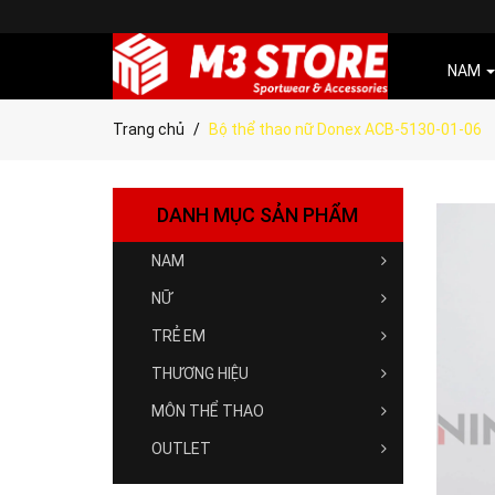
NAM
Trang chủ
Bộ thể thao nữ Donex ACB-5130-01-06
DANH MỤC SẢN PHẨM
NAM
NỮ
TRẺ EM
THƯƠNG HIỆU
MÔN THỂ THAO
OUTLET