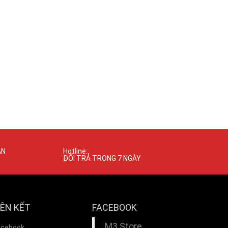
ÁN
Hotline:
ĐỔI TRẢ TRONG 7 NGÀY
IÊN KẾT
FACEBOOK
M3 Store
acebook