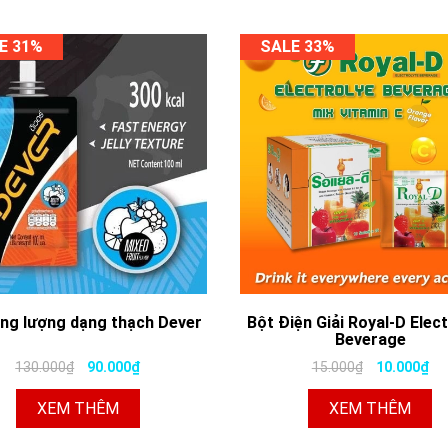
E 31%
SALE 33%
ăng lượng dạng thạch Dever
Bột Điện Giải Royal-D Elec
Beverage
130.000₫
90.000₫
15.000₫
10.000₫
XEM THÊM
XEM THÊM