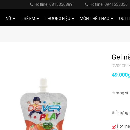
Hotline: 0815356889
Hotline: 0941558356
NỮ
TRẺ EM
THƯƠNG HIỆU
MÔN THỂ THAO
OUTL
Gel n
DV09GEL
49.000
Hương vị:
Số lượng:
Hotlin