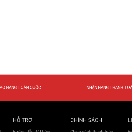
IAO HÀNG TOÀN QUỐC
NHẬN HÀNG THANH TO
HỖ TRỢ
CHÍNH SÁCH
L
nh
Hướng dẫn đặt hàng
Chính sách thanh toán
F