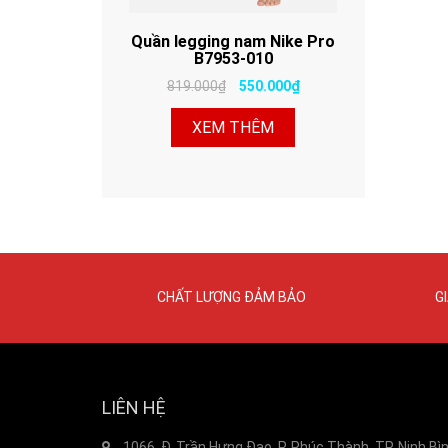
Quần legging nam Nike Pro
B7953-010
819.000₫
550.000₫
XEM THÊM
CHẤT LƯỢNG ĐẢM BẢO
G
LIÊN HỆ
1066, Đ. Trần Hưng Đạo, P. Phúc Thành, TP. Ninh Bì