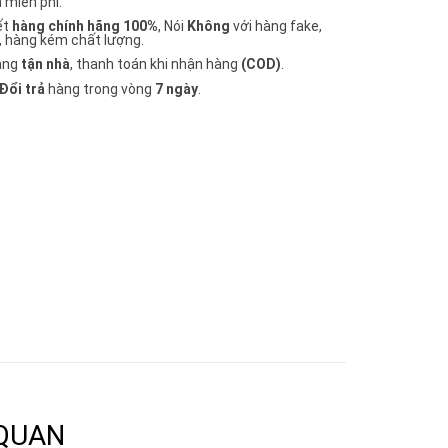
 miễn phí.
ết
hàng chính hãng 100%
, Nói
Không
với hàng fake,
, hàng kém chất lượng.
àng
tận nhà
, thanh toán khi nhận hàng
(COD)
.
Đổi trả
hàng trong vòng
7 ngày
.
 QUAN