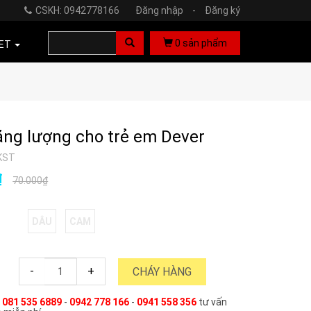
CSKH: 0942778166
Đăng nhập
-
Đăng ký
0
sản phẩm
ET
ăng lượng cho trẻ em Dever
KST
₫
70.000₫
DÂU
CAM
-
+
CHÁY HÀNG
e
081 535 6889
-
0942 778 166
-
0941 558 356
tư vấn