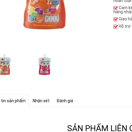
hoàn toàn
Cam k
hàng nhái
Giao h
Hỗ trợ
 tin sản phẩm
Nhận xét
Đánh giá
SẢN PHẨM LIÊN