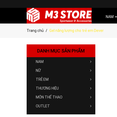
NAM
Trang chủ
Gel năng lượng cho trẻ em Dever
DANH MỤC SẢN PHẨM
NAM
NỮ
TRẺ EM
THƯƠNG HIỆU
MÔN THỂ THAO
OUTLET