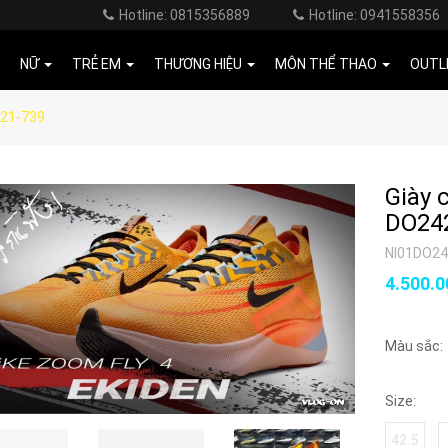
Hotline: 0815356889
Hotline: 0941558356
NỮ
TRẺ EM
THƯƠNG HIỆU
MÔN THỂ THAO
OUTL
421-739
Giày 
DO24
NI01DO2
4.500.
Màu sắc:
Size:
42.5