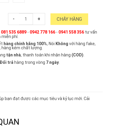
-
+
CHÁY HÀNG
e
081 535 6889
-
0942 778 166
-
0941 558 356
tư vấn
 miễn phí.
ết
hàng chính hãng 100%
, Nói
Không
với hàng fake,
, hàng kém chất lượng.
àng
tận nhà
, thanh toán khi nhận hàng
(COD)
.
Đổi trả
hàng trong vòng
7 ngày
.
úp bạn đạt được các mục tiêu và kỷ lục mới. Cải
 QUAN