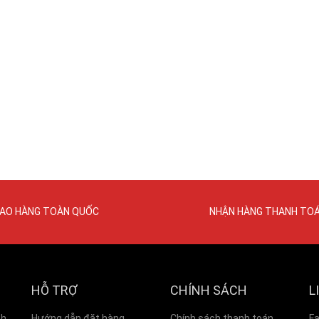
IAO HÀNG TOÀN QUỐC
NHẬN HÀNG THANH TO
HỖ TRỢ
CHÍNH SÁCH
L
nh
Hướng dẫn đặt hàng
Chính sách thanh toán
F