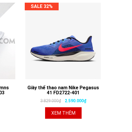
SALE 32%
Wmns
Giày thể thao nam Nike Pegasus
03
41 FD2722-401
3.829.000₫
2.590.000₫
XEM THÊM