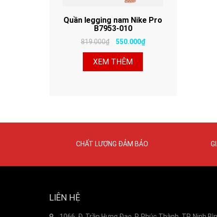
Quần legging nam Nike Pro
B7953-010
819.000₫
550.000₫
XEM THÊM
CHẤT LƯỢNG ĐẢM BẢO
G
LIÊN HỆ
1066, Đ. Trần Hưng Đạo, P. Phúc Thành, TP. Ninh Bì