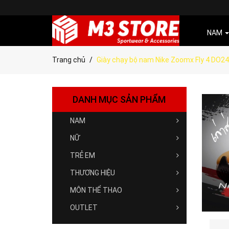
NAM
Trang chủ
Giày chạy bộ nam Nike Zoomx Fly 4 DO2
DANH MỤC SẢN PHẨM
NAM
NỮ
TRẺ EM
THƯƠNG HIỆU
MÔN THỂ THAO
OUTLET