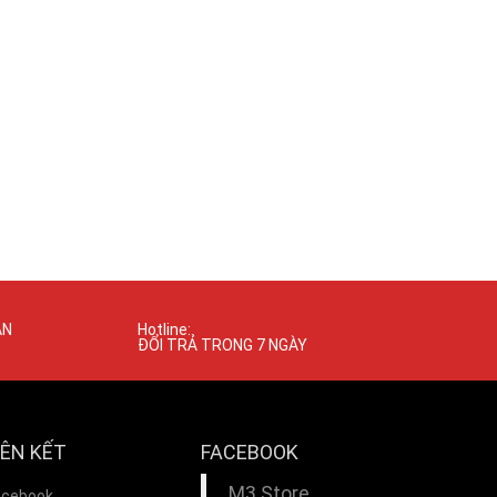
ÁN
Hotline:
ĐỔI TRẢ TRONG 7 NGÀY
IÊN KẾT
FACEBOOK
M3 Store
acebook