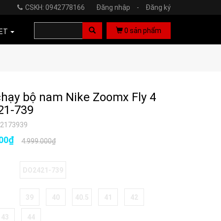
CSKH: 0942778166
Đăng nhập
-
Đăng ký
0
sản phẩm
ET
chạy bộ nam Nike Zoomx Fly 4
21-739
42173939
000₫
4.999.000₫
DO2421-739
39
40
40.5
41
42
43
44