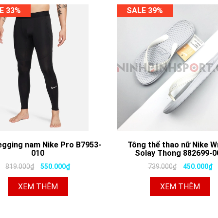
E 33%
SALE 39%
egging nam Nike Pro B7953-
Tông thể thao nữ Nike 
010
Solay Thong 882699-0
819.000₫
550.000₫
739.000₫
450.000₫
XEM THÊM
XEM THÊM