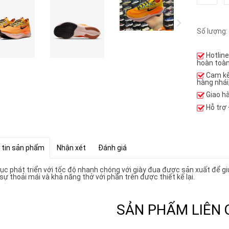
Số lượng:
Hotlin
hoàn toàn
Cam k
hàng nhái
Giao h
Hỗ trợ
 tin sản phẩm
Nhận xét
Đánh giá
tục phát triển với tốc độ nhanh chóng với giày đua được sản xuất để gi
sự thoải mái và khả năng thở với phần trên được thiết kế lại.
SẢN PHẨM LIÊN