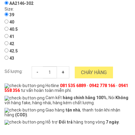
AA2146-302
Size:
39
40
40.5
41
42
42.5
43
Số lượng:
-
+
CHÁY HÀNG
Hotline
081 535 6889
-
0942 778 166
-
0941
558 356
tư vấn hoàn toàn miễn phí.
Cam kết
hàng chính hãng 100%
, Nói
Không
với hàng fake, hàng nhái, hàng kém chất lượng.
Giao hàng
tận nhà
, thanh toán khi nhận
hàng
(COD)
.
Hỗ trợ
Đổi trả
hàng trong vòng
7 ngày
.