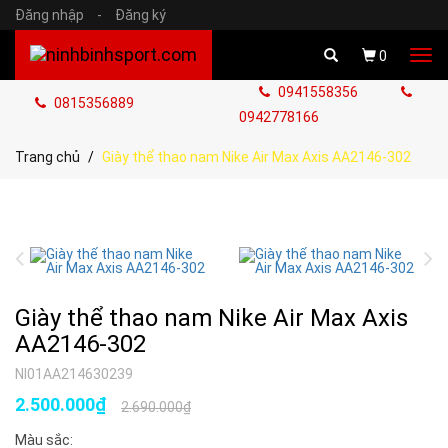
Đăng nhập
-
Đăng ký
Tog
0
navi
0941558356
0815356889
0942778166
Trang chủ
Giày thể thao nam Nike Air Max Axis AA2146-302
Giày thể thao nam Nike Air Max Axis
AA2146-302
NI01AA214630239
2.500.000₫
2.690.000₫
Màu sắc: