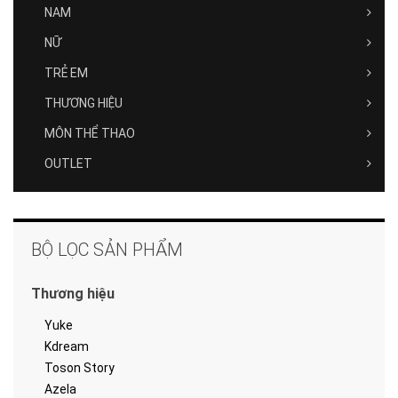
NAM
NỮ
TRẺ EM
THƯƠNG HIỆU
MÔN THỂ THAO
OUTLET
BỘ LỌC SẢN PHẨM
Thương hiệu
Yuke
Kdream
Toson Story
Azela