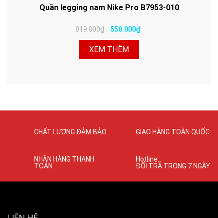
Quần legging nam Nike Pro B7953-010
819.000₫
550.000₫
XEM THÊM
CHẤT LƯỢNG ĐẢM BẢO
GIAO HÀNG TOÀN QUỐC
NHẬN HÀNG THANH
Hotline:
TOÁN
ĐỔI TRẢ TRONG 7 NGÀY
LIÊN HỆ