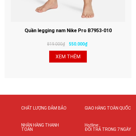
Quần legging nam Nike Pro B7953-010
819.000₫
550.000₫
XEM THÊM
CHẤT LƯỢNG ĐẢM BẢO
GIAO HÀNG TOÀN QUỐC
NHẬN HÀNG THANH
Hotline:
TOÁN
ĐỔI TRẢ TRONG 7 NGÀY