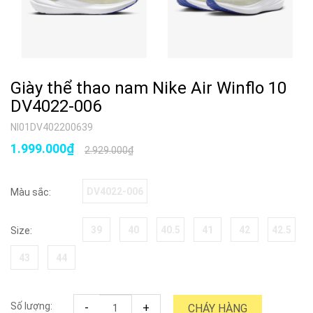
Giày thể thao nam Nike Air Winflo 10
DV4022-006
NI01DV402200639
1.999.000₫
2.929.000₫
DV4022-006
Màu sắc:
39
40
40.5
41
42
42.5
Size:
43
44
Số lượng:
-
+
CHÁY HÀNG