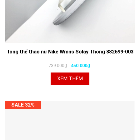
Tông thể thao nữ Nike Wmns Solay Thong 882699-003
739.000₫
450.000₫
XEM THÊM
SALE 32%