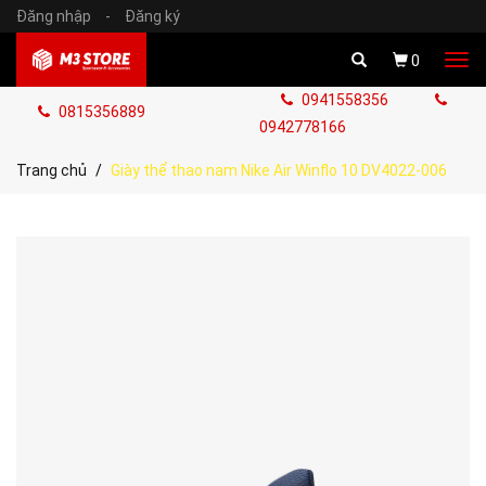
Đăng nhập
-
Đăng ký
Tog
0
navi
0941558356
0815356889
0942778166
Trang chủ
Giày thể thao nam Nike Air Winflo 10 DV4022-006