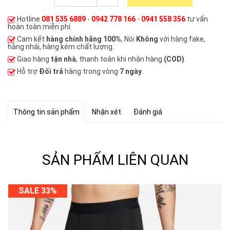
Hotline
081 535 6889
-
0942 778 166
-
0941 558 356
tư vấn
hoàn toàn miễn phí.
Cam kết
hàng chính hãng 100%
, Nói
Không
với hàng fake,
hàng nhái, hàng kém chất lượng.
Giao hàng
tận nhà
, thanh toán khi nhận hàng
(COD)
.
Hỗ trợ
Đổi trả
hàng trong vòng
7 ngày
.
Thông tin sản phẩm
Nhận xét
Đánh giá
SẢN PHẨM LIÊN QUAN
SALE 33%