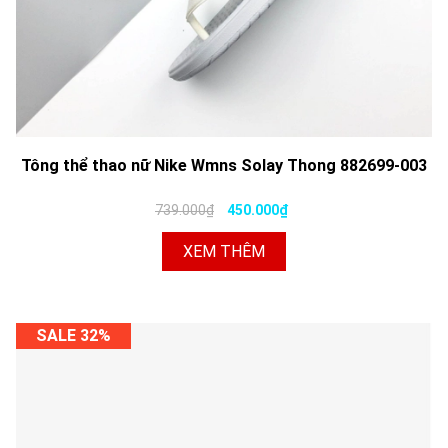
Tông thể thao nữ Nike Wmns Solay Thong 882699-003
739.000₫
450.000₫
XEM THÊM
SALE 32%