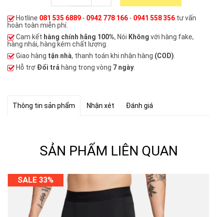
Hotline
081 535 6889
-
0942 778 166
-
0941 558 356
tư vấn
hoàn toàn miễn phí.
Cam kết
hàng chính hãng 100%
, Nói
Không
với hàng fake,
hàng nhái, hàng kém chất lượng.
Giao hàng
tận nhà
, thanh toán khi nhận hàng
(COD)
.
Hỗ trợ
Đổi trả
hàng trong vòng
7 ngày
.
Thông tin sản phẩm
Nhận xét
Đánh giá
SẢN PHẨM LIÊN QUAN
SALE 33%