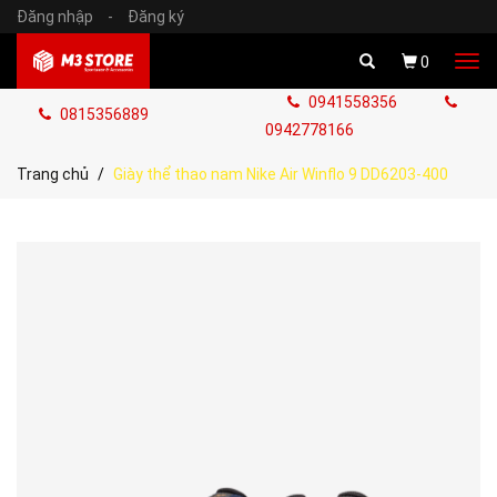
Đăng nhập
-
Đăng ký
Tog
0
navi
0941558356
0815356889
0942778166
Trang chủ
Giày thể thao nam Nike Air Winflo 9 DD6203-400