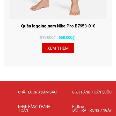
Quần legging nam Nike Pro B7953-010
819.000₫
550.000₫
XEM THÊM
CHẤT LƯỢNG ĐẢM BẢO
GIAO HÀNG TOÀN QUỐC
NHẬN HÀNG THANH
Hotline:
TOÁN
ĐỔI TRẢ TRONG 7 NGÀY