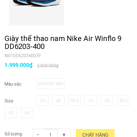
Giày thể thao nam Nike Air Winflo 9
DD6203-400
NI01DD620340039
1.999.000₫
2.929.000₫
DD6203-400
Màu sắc:
39
40
40.5
41
42
42.5
Size:
43
44
Số lượng:
-
+
CHÁY HÀNG