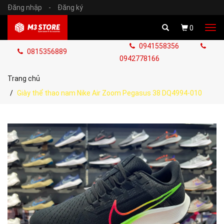
Đăng nhập
-
Đăng ký
Tog
0
navi
0941558356
0815356889
0942778166
Trang chủ
Giày thể thao nam Nike Air Zoom Pegasus 38 DQ4994-010