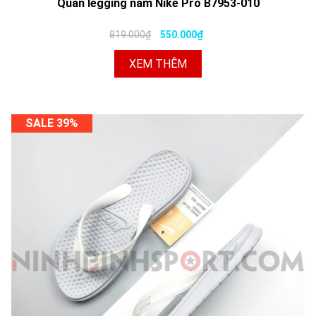
Quần legging nam Nike Pro B7953-010
819.000₫
550.000₫
XEM THÊM
SALE 39%