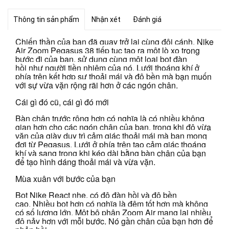
Thông tin sản phẩm
Nhận xét
Đánh giá
Chiến thần của bạn đã quay trở lại cùng đôi cánh.
Nike
Air Zoom Pegasus 38 tiếp tục tạo ra một lò xo trong
bước đi của bạn, sử dụng cùng một loại bọt đàn
hồi như người tiền nhiệm của nó.
Lưới thoáng khí ở
phía trên kết hợp sự thoải mái và độ bền mà bạn muốn
với sự vừa vặn rộng rãi hơn ở các ngón chân.
Cái gì đó cũ, cái gì đó mới
Bàn chân trước rộng hơn có nghĩa là có nhiều không
gian hơn cho các ngón chân của bạn, trong khi độ vừa
vặn của giày duy trì cảm giác thoải mái mà bạn mong
đợi từ Pegasus.
Lưới ở phía trên tạo cảm giác thoáng
khí và sang trọng khi kéo dài bằng bàn chân của bạn
để tạo hình dáng thoải mái và vừa vặn.
Mùa xuân với bước của bạn
Bọt Nike React nhẹ, có độ đàn hồi và độ bền
cao.
Nhiều bọt hơn có nghĩa là đệm tốt hơn mà không
có số lượng lớn.
Một bộ phận Zoom Air mang lại nhiều
độ nảy hơn với mỗi bước.
Nó gần chân của bạn hơn để