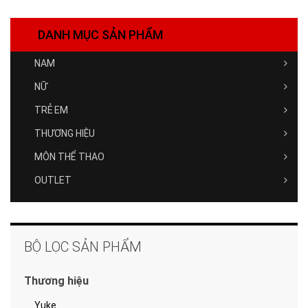
DANH MỤC SẢN PHẨM
NAM
NỮ
TRẺ EM
THƯƠNG HIỆU
MÔN THỂ THAO
OUTLET
BỘ LỌC SẢN PHẨM
Thương hiệu
Yuke