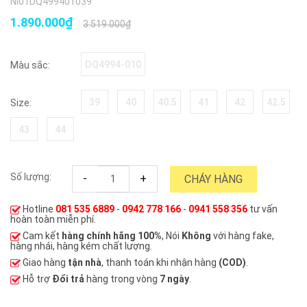
NI01DQ499401039
1.890.000₫
3.519.000₫
DQ4994-010
Màu sắc:
39
40
40.5
41
42
42.5
Size:
43
44
Số lượng:
-
+
CHÁY HÀNG
Hotline
081 535 6889
-
0942 778 166
-
0941 558 356
tư vấn
hoàn toàn miễn phí.
Cam kết
hàng chính hãng 100%
, Nói
Không
với hàng fake,
hàng nhái, hàng kém chất lượng.
Giao hàng
tận nhà
, thanh toán khi nhận hàng
(COD)
.
Hỗ trợ
Đổi trả
hàng trong vòng
7 ngày
.