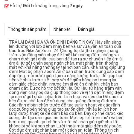
Hỗ trợ
Đổi trả
hàng trong vòng
7 ngày
.
Thông tin sản phẩm
Nhận xét
Đánh giá
TRẢ LẠI ĐÁNH GIÁ VÀ ỔN ĐỊNH ĐÁNG TIN CẬY. Hãy sẵn sàng
lên đường với lớp đệm nhạy bén và sự vừa vặn an toàn của
Cấu trúc Nike Air Zoom 24. Chúng tôi đã thử nghiệm hàng
trăm vận động viên chạy để thiết kế miếng đệm chống va
chạm dưới gót chân của bạn để tạo ra sự chuyển tiếp êm ái,
êm ái từ gót chân sang ngón chân. một phần trên thoáng
mát với khả năng thở ngay tại nơi bạn cần. Khả năng đáp ứng
đệm Một bộ phận Zoom Air ở bàn chân trước cung cấp đệm
đáp ứng, mỗi bước giúp tạo ra năng lượng trở lại để giúp bạn
tiến về phía trước, kết hợp với đế giữa bằng bọt mang lại
cảm giác chắc chắn, nhưng êm ái và ổn định khi chân bạn
chạm đất. Được hỗ trợ bởi dữ liệu Dữ liệu từ hàng trăm vận
động viên chạy bộ đã giúp thông báo về vị trí đặt miếng đệm
tai nạn ở gót chân. phía trên. Linh hoạt và dẻo dai Đế cao su
bền được chế tạo để sử dụng cho quãng đường đi được.
Các rãnh ở bàn chân trước để tạo sự linh hoạt và các rãnh
dọc xuống bên hông giúp tạo sự ổn định. Nhiều lợi ích hơn
Lưới được thiết kế để đảm bảo độ bền. Dây có thể được kéo
xuống để tạo cảm giác an toàn. Một lớp lót mềm hơn và bền
hơn xung quanh gót chân và mắt cá chân giúp giữ cho tất
không bị bó khi bạn chạy. Lưỡi thoải mái giúp đệm dây buộc.
Gót đúc ôm sát chân bạn một cách an toàn. Thông tin chi