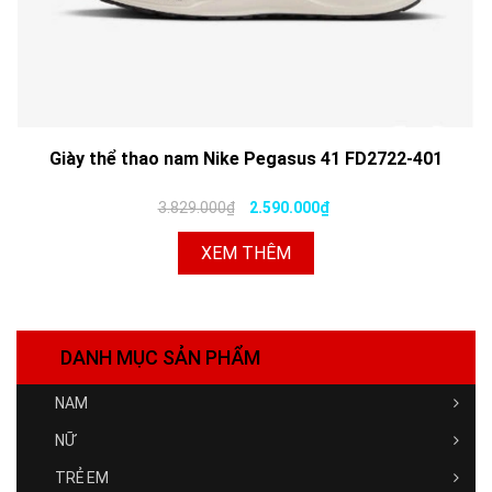
Giày thể thao nam Nike Pegasus 41 FD2722-401
3.829.000₫
2.590.000₫
XEM THÊM
DANH MỤC SẢN PHẨM
NAM
NỮ
TRẺ EM