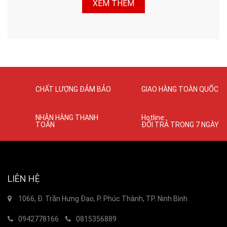
XEM THÊM
CHẤT LƯỢNG ĐẢM BẢO
GIAO HÀNG TOÀN QUỐC
NHẬN HÀNG THANH
Hotline:
TOÁN
ĐỔI TRẢ TRONG 7 NGÀY
LIÊN HỆ
1066, Đ. Trần Hưng Đạo, P. Phúc Thành, TP. Ninh Bình
0942778166
0815356889