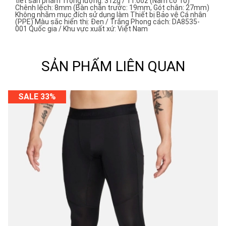
tiết sản phẩm Trọng lượng: 312g / 11.0oz (Nam cỡ 10)
Chênh lệch: 8mm (Bàn chân trước: 19mm, Gót chân: 27mm)
Không nhằm mục đích sử dụng làm Thiết bị Bảo vệ Cá nhân
(PPE) Màu sắc hiển thị: Đen / Trắng Phong cách: DA8535-
001 Quốc gia / Khu vực xuất xứ: Việt Nam
SẢN PHẨM LIÊN QUAN
SALE 33%