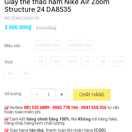
Giày thể thao nam Nike Air Zoom
Structure 24 DA8535
NI01DA853500139
3.000.000₫
3.519.000₫
DA8535-001
DA8535-400
Màu sắc:
39
40
40.5
41
42
42.5
Size:
43
44
Số lượng:
-
+
CHÁY HÀNG
Hotline
081 535 6889
-
0942 778 166
-
0941 558 356
tư vấn
hoàn toàn miễn phí.
Cam kết
hàng chính hãng 100%
, Nói
Không
với hàng fake,
hàng nhái, hàng kém chất lượng.
Giao hàng
tận nhà
, thanh toán khi nhận hàng
(COD)
.