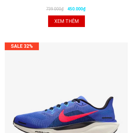
739.000₫
450.000₫
XEM THÊM
SALE 32%