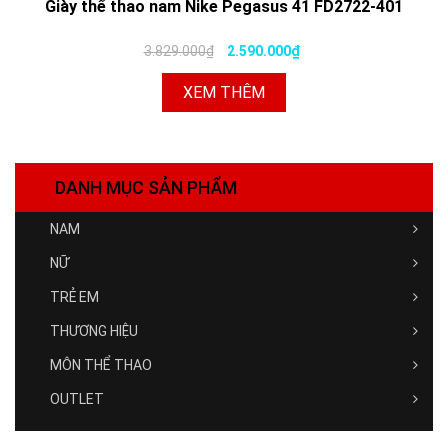
Giày thể thao nam Nike Pegasus 41 FD2722-401
3.829.000₫
2.590.000₫
XEM THÊM
DANH MỤC SẢN PHẨM
NAM
NỮ
TRẺ EM
THƯƠNG HIỆU
MÔN THỂ THAO
OUTLET