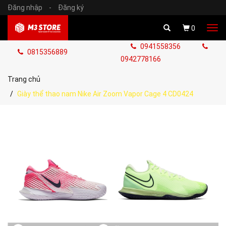
Đăng nhập
-
Đăng ký
Tog
0
navi
0941558356
0815356889
0942778166
Trang chủ
Giày thể thao nam Nike Air Zoom Vapor Cage 4 CD0424