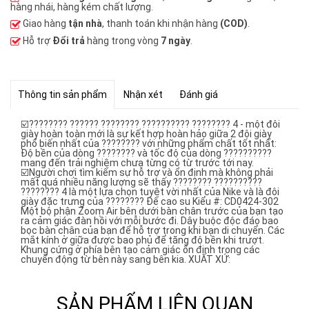
hàng nhái, hàng kém chất lượng.
Giao hàng
tận nhà
, thanh toán khi nhận hàng
(COD)
.
Hỗ trợ
Đổi trả
hàng trong vòng
7 ngày
.
Thông tin sản phẩm
Nhận xét
Đánh giá
☑️???????? ?????? ???????? ?????????? ???????? 4 - một đôi
giày hoàn toàn mới là sự kết hợp hoàn hảo giữa 2 đôi giày
phổ biến nhất của ???????? với những phẩm chất tốt nhất:
Độ bền của dòng ???????? và tốc độ của dòng ??????????
mang đến trải nghiệm chưa từng có từ trước tới nay.
☑️Người chơi tìm kiếm sự hỗ trợ và ổn định mà không phải
mất quá nhiều năng lượng sẽ thấy ???????? ??????????
???????? 4 là một lựa chọn tuyệt vời nhất của Nike và là đôi
giày đặc trưng của ???????? Đế cao su Kiểu #: CD0424-302
Một bộ phận Zoom Air bên dưới bàn chân trước của bạn tạo
ra cảm giác đàn hồi với mỗi bước đi. Dây buộc độc đáo bao
bọc bàn chân của bạn để hỗ trợ trong khi bạn di chuyển. Các
mắt kính ở giữa được bao phủ để tăng độ bền khi trượt.
Khung cứng ở phía bên tạo cảm giác ổn định trong các
chuyển động từ bên này sang bên kia. XUẤT XỨ:
SẢN PHẨM LIÊN QUAN