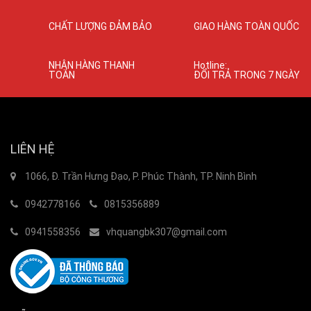
CHẤT LƯỢNG ĐẢM BẢO
GIAO HÀNG TOÀN QUỐC
NHẬN HÀNG THANH
Hotline:
TOÁN
ĐỔI TRẢ TRONG 7 NGÀY
LIÊN HỆ
1066, Đ. Trần Hưng Đạo, P. Phúc Thành, TP. Ninh Bình
0942778166
0815356889
0941558356
vhquangbk307@gmail.com