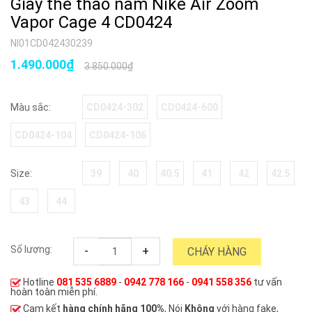
Giày thể thao nam Nike Air Zoom
Vapor Cage 4 CD0424
NI01CD042430239
1.490.000₫
3.850.000₫
CD0424-302
CD0424-600
Màu sắc:
CD0424-104
CD0424-106
39
40
40.5
41
42
42.5
Size:
43
44
Số lượng:
-
+
CHÁY HÀNG
Hotline
081 535 6889
-
0942 778 166
-
0941 558 356
tư vấn
hoàn toàn miễn phí.
Cam kết
hàng chính hãng 100%
, Nói
Không
với hàng fake,