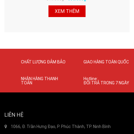
XEM THÊM
CHẤT LƯỢNG ĐẢM BẢO
GIAO HÀNG TOÀN QUỐC
NHẬN HÀNG THANH
Hotline:
TOÁN
ĐỔI TRẢ TRONG 7 NGÀY
LIÊN HỆ
1066, Đ. Trần Hưng Đạo, P. Phúc Thành, TP. Ninh Bình