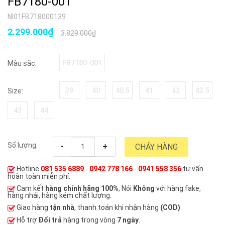
FB7180-001
NI01FB718000139
2.299.000₫
3.829.000₫
FB7180-001
Màu sắc:
39
40
40.5
41
42
42.5
Size:
43
44
Số lượng:
-
+
CHÁY HÀNG
Hotline
081 535 6889
-
0942 778 166
-
0941 558 356
tư vấn
hoàn toàn miễn phí.
Cam kết
hàng chính hãng 100%
, Nói
Không
với hàng fake,
hàng nhái, hàng kém chất lượng.
Giao hàng
tận nhà
, thanh toán khi nhận hàng
(COD)
.
Hỗ trợ
Đổi trả
hàng trong vòng
7 ngày
.