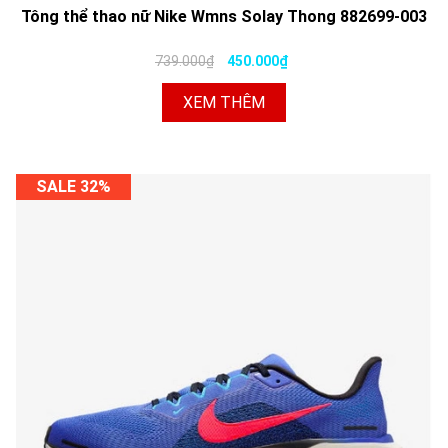
Tông thể thao nữ Nike Wmns Solay Thong 882699-003
739.000₫
450.000₫
XEM THÊM
SALE 32%