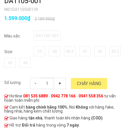
DA1105-001
NI01DA110500139
1.599.000₫
2.189.000₫
DA1105-001
Màu sắc:
39
40
40.5
41
42
42.5
Size:
43
44
Số lượng:
-
+
CHÁY HÀNG
Hotline
081 535 6889
-
0942 778 166
-
0941 558 356
tư vấn
hoàn toàn miễn phí.
Cam kết
hàng chính hãng 100%
, Nói
Không
với hàng fake,
hàng nhái, hàng kém chất lượng.
Giao hàng
tận nhà
, thanh toán khi nhận hàng
(COD)
.
Hỗ trợ
Đổi trả
hàng trong vòng
7 ngày
.