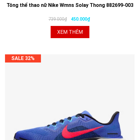
Tông thể thao nữ Nike Wmns Solay Thong 882699-003
739.000₫
450.000₫
XEM THÊM
SALE 32%