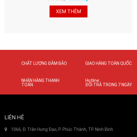
XEM THÊM
CHẤT LƯỢNG ĐẢM BẢO
GIAO HÀNG TOÀN QUỐC
NHẬN HÀNG THANH
Hotline:
TOÁN
ĐỔI TRẢ TRONG 7 NGÀY
LIÊN HỆ
1066, Đ. Trần Hưng Đạo, P. Phúc Thành, TP. Ninh Bình