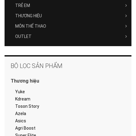
TRẺ EM
THƯƠNG HIỆU
MÔN THỂ THAO
OUTLET
BỘ LỌC SẢN PHẨM
Thương hiệu
Yuke
Kdream
Toson Story
Azela
Asics
Agri Boost
Super Elite