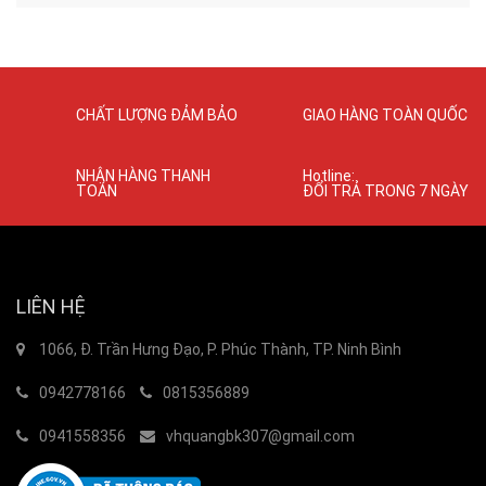
CHẤT LƯỢNG ĐẢM BẢO
GIAO HÀNG TOÀN QUỐC
NHẬN HÀNG THANH
Hotline:
TOÁN
ĐỔI TRẢ TRONG 7 NGÀY
LIÊN HỆ
1066, Đ. Trần Hưng Đạo, P. Phúc Thành, TP. Ninh Bình
0942778166
0815356889
0941558356
vhquangbk307@gmail.com