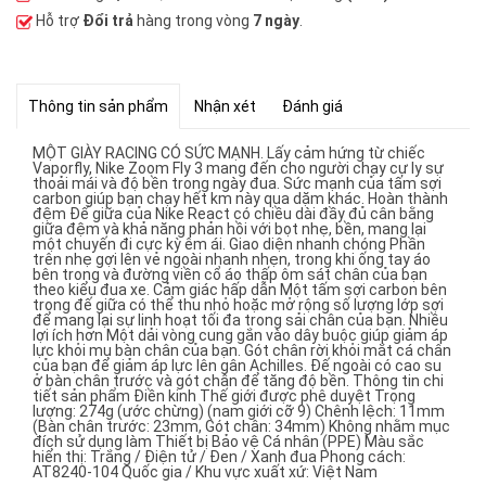
Hỗ trợ
Đổi trả
hàng trong vòng
7 ngày
.
Thông tin sản phẩm
Nhận xét
Đánh giá
MỘT GIÀY RACING CÓ SỨC MẠNH. Lấy cảm hứng từ chiếc
Vaporfly, Nike Zoom Fly 3 mang đến cho người chạy cự ly sự
thoải mái và độ bền trong ngày đua. Sức mạnh của tấm sợi
carbon giúp bạn chạy hết km này qua dặm khác. Hoàn thành
đệm Đế giữa của Nike React có chiều dài đầy đủ cân bằng
giữa đệm và khả năng phản hồi với bọt nhẹ, bền, mang lại
một chuyến đi cực kỳ êm ái. Giao diện nhanh chóng Phần
trên nhẹ gợi lên vẻ ngoài nhanh nhẹn, trong khi ống tay áo
bên trong và đường viền cổ áo thấp ôm sát chân của bạn
theo kiểu đua xe. Cảm giác hấp dẫn Một tấm sợi carbon bên
trong đế giữa có thể thu nhỏ hoặc mở rộng số lượng lớp sợi
để mang lại sự linh hoạt tối đa trong sải chân của bạn. Nhiều
lợi ích hơn Một dải vòng cung gắn vào dây buộc giúp giảm áp
lực khỏi mu bàn chân của bạn. Gót chân rời khỏi mắt cá chân
của bạn để giảm áp lực lên gân Achilles. Đế ngoài có cao su
ở bàn chân trước và gót chân để tăng độ bền. Thông tin chi
tiết sản phẩm Điền kinh Thế giới được phê duyệt Trọng
lượng: 274g (ước chừng) (nam giới cỡ 9) Chênh lệch: 11mm
(Bàn chân trước: 23mm, Gót chân: 34mm) Không nhằm mục
đích sử dụng làm Thiết bị Bảo vệ Cá nhân (PPE) Màu sắc
hiển thị: Trắng / Điện tử / Đen / Xanh đua Phong cách:
AT8240-104 Quốc gia / Khu vực xuất xứ: Việt Nam