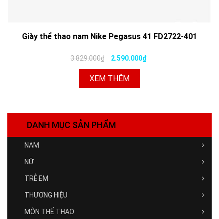
Giày thể thao nam Nike Pegasus 41 FD2722-401
3.829.000₫
2.590.000₫
XEM THÊM
DANH MỤC SẢN PHẨM
NAM
NỮ
TRẺ EM
THƯƠNG HIỆU
MÔN THỂ THAO