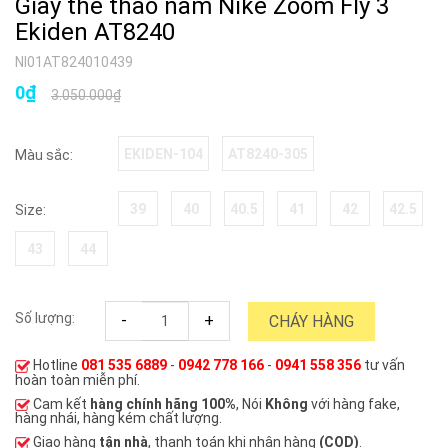
Giày thể thao nam Nike Zoom Fly 3
Ekiden AT8240
NI01AT824010439
0₫
3.050.000₫
EKIDEN-104
AT8240-305
Màu sắc:
39
40
40.5
41
42
42.5
Size:
43
44
Số lượng:
-
+
CHÁY HÀNG
Hotline
081 535 6889
-
0942 778 166
-
0941 558 356
tư vấn
hoàn toàn miễn phí.
Cam kết
hàng chính hãng 100%
, Nói
Không
với hàng fake,
hàng nhái, hàng kém chất lượng.
Giao hàng
tận nhà
, thanh toán khi nhận hàng
(COD)
.