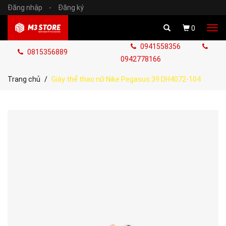
Đăng nhập
-
Đăng ký
Tog
0
navi
0941558356
0815356889
0942778166
Trang chủ
Giày thể thao nữ Nike Pegasus 39 DH4072-104