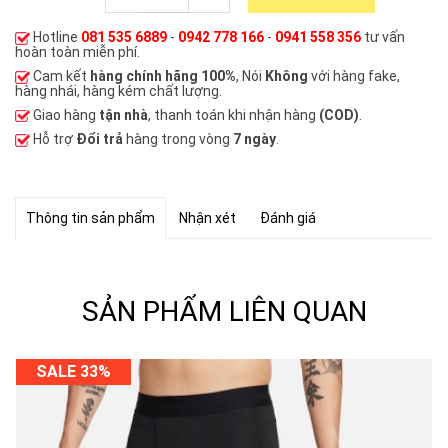
Hotline
081 535 6889
-
0942 778 166
-
0941 558 356
tư vấn
hoàn toàn miễn phí.
Cam kết
hàng chính hãng 100%
, Nói
Không
với hàng fake,
hàng nhái, hàng kém chất lượng.
Giao hàng
tận nhà
, thanh toán khi nhận hàng
(COD)
.
Hỗ trợ
Đổi trả
hàng trong vòng
7 ngày
.
Thông tin sản phẩm
Nhận xét
Đánh giá
SẢN PHẨM LIÊN QUAN
SALE 33%