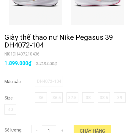
Giày thể thao nữ Nike Pegasus 39
DH4072-104
NI01DH407210436
1.899.000₫
3.719.000₫
DH4072-104
Màu sắc:
36
36.5
37.5
38
38.5
39
Size:
40
Số lượng:
-
+
CHÁY HÀNG