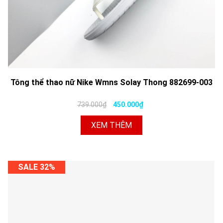
Tông thể thao nữ Nike Wmns Solay Thong 882699-003
739.000₫
450.000₫
XEM THÊM
SALE 32%