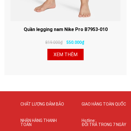
Quần legging nam Nike Pro B7953-010
819.000₫
550.000₫
XEM THÊM
CHẤT LƯỢNG ĐẢM BẢO
GIAO HÀNG TOÀN QUỐC
NHẬN HÀNG THANH
Hotline:
TOÁN
ĐỔI TRẢ TRONG 7 NGÀY