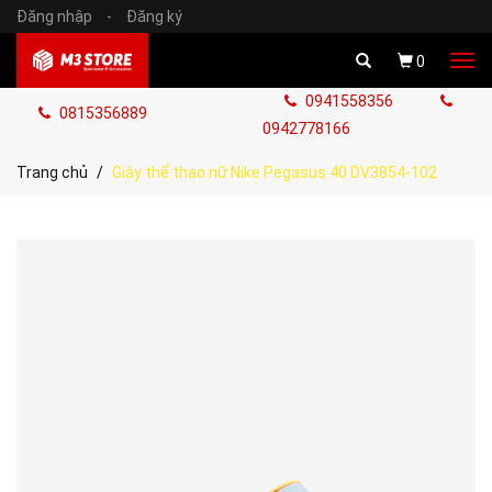
Đăng nhập
-
Đăng ký
Tog
0
navi
0941558356
0815356889
0942778166
Trang chủ
Giày thể thao nữ Nike Pegasus 40 DV3854-102