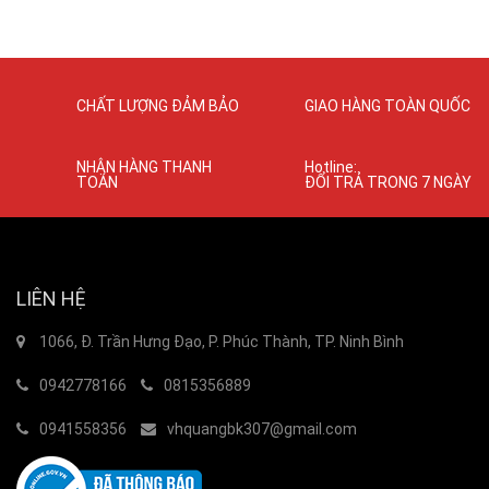
CHẤT LƯỢNG ĐẢM BẢO
GIAO HÀNG TOÀN QUỐC
NHẬN HÀNG THANH
Hotline:
TOÁN
ĐỔI TRẢ TRONG 7 NGÀY
LIÊN HỆ
1066, Đ. Trần Hưng Đạo, P. Phúc Thành, TP. Ninh Bình
0942778166
0815356889
0941558356
vhquangbk307@gmail.com