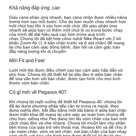
Khả năng đáp ứng: cao
Giày càng phản ứng nhanh, bạn càng nhận được nhiều năng
lượng hơn sau mỗi bước.
Cho dù bạn muốn chạy nhanh hơn
một chút hay tốn ít sức hơn một chút, đôi giày phản ứng
nhanh sẽ giúp bạn có thêm một chút lò xo trong bước chạy
của mình để đạt hiệu quả cao hơn trong quá trình
chạy.
Chúng tôi đã kết hợp công nghệ Nike React với 2 bộ
phận Zoom Air (1 ở bàn chân trước và ở gót chân) để mang
lại cho bạn cảm giác bồng bềnh, đàn hồi và cảm giác tràn
đầy năng lượng khi di chuyển.
Mời Fit and Feel
Lưới một lớp được điều chỉnh cao tạo cảm giác hấp dẫn và
phù hợp.
Chúng tôi đã thiết kế lại dây đeo ở giữa bàn chân
để vừa vặn hơn với bàn chân, được tạo hình cho mọi kích
thước vòm bàn chân.
Có gì mới về Pegasus 40?
Khi chúng tôi ngồi xuống để thiết kế Pegasus 40, chúng tôi
đã áp dụng phương pháp tiếp cận từ trong ra ngoài, theo
đúng nghĩa đen, bắt đầu bằng một dải băng ở giữa bàn chân
được triển khai để mang lại cảm giác an toàn hơn nhưng dễ
chịu hơn, giống như Peg đang ôm lấy vòm chân của bạn một
cách chào đón và nhẹ nhàng.
Chúng tôi muốn làm cho phần
bên trong của giày trở nên thoải mái, thoáng khí và dễ chịu ở
các ngón chân, vòm và gót chân, nơi bàn chân của bạn nhạy
cảm nhất, với hoa văn hình tròn được thiết kế kỹ thuật cho