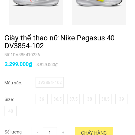
Giày thể thao nữ Nike Pegasus 40
DV3854-102
NI01DV385410236
2.299.000₫
3.829.000₫
DV3854-102
Màu sắc:
36
36.5
37.5
38
38.5
39
Size:
40
Số lượng:
-
+
CHÁY HÀNG