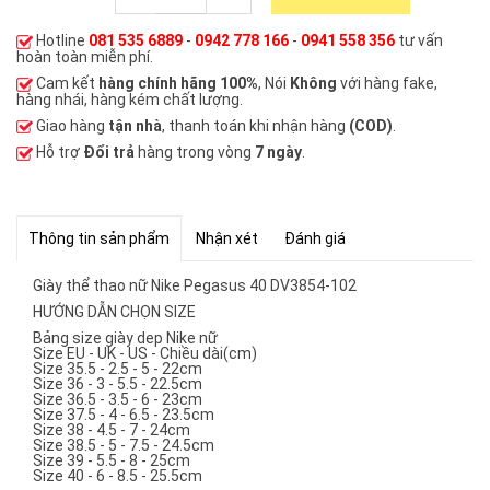
Hotline
081 535 6889
-
0942 778 166
-
0941 558 356
tư vấn
hoàn toàn miễn phí.
Cam kết
hàng chính hãng 100%
, Nói
Không
với hàng fake,
hàng nhái, hàng kém chất lượng.
Giao hàng
tận nhà
, thanh toán khi nhận hàng
(COD)
.
Hỗ trợ
Đổi trả
hàng trong vòng
7 ngày
.
Thông tin sản phẩm
Nhận xét
Đánh giá
Giày thể thao nữ Nike Pegasus 40 DV3854-102
HƯỚNG DẪN CHỌN SIZE
Bảng size giày dep Nike nữ
Size EU - UK - US - Chiều dài(cm)
Size 35.5 - 2.5 - 5 - 22cm
Size 36 - 3 - 5.5 - 22.5cm
Size 36.5 - 3.5 - 6 - 23cm
Size 37.5 - 4 - 6.5 - 23.5cm
Size 38 - 4.5 - 7 - 24cm
Size 38.5 - 5 - 7.5 - 24.5cm
Size 39 - 5.5 - 8 - 25cm
Size 40 - 6 - 8.5 - 25.5cm