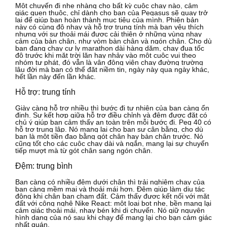
Một chuyến đi nhẹ nhàng cho bất kỳ cuộc chạy nào, cảm
giác quen thuộc, chỉ dành cho bạn của Pegasus sẽ quay trở
lại để giúp bạn hoàn thành mục tiêu của mình.
Phiên bản
này có cùng độ nhạy và hỗ trợ trung tính mà bạn yêu thích
nhưng với sự thoải mái được cải thiện ở những vùng nhạy
cảm của bàn chân, như vòm bàn chân và ngón chân.
Cho dù
bạn đang chạy cự ly marathon dài hàng dặm, chạy đua tốc
độ trước khi mặt trời lặn hay nhảy vào một cuộc vui theo
nhóm tự phát, đó vẫn là vận động viên chạy đường trường
lâu đời mà bạn có thể đặt niềm tin, ngày này qua ngày khác,
hết lần này đến lần khác.
Hỗ trợ: trung tính
Giày càng hỗ trợ nhiều thì bước đi tự nhiên của bạn càng ổn
định.
Sự kết hợp giữa hỗ trợ điều chỉnh và đệm được đặt có
chủ ý giúp bạn cảm thấy an toàn trên mỗi bước đi.
Peg 40 có
hỗ trợ trung lập.
Nó mang lại cho bạn sự cân bằng, cho dù
bạn là một tiền đạo bằng gót chân hay bàn chân trước.
Nó
cũng tốt cho các cuộc chạy dài và ngắn, mang lại sự chuyển
tiếp mượt mà từ gót chân sang ngón chân.
Đệm: trung bình
Bạn càng có nhiều đệm dưới chân thì trải nghiệm chạy của
bạn càng mềm mại và thoải mái hơn.
Đệm giúp làm dịu tác
động khi chân bạn chạm đất.
Cảm thấy được kết nối với mặt
đất với công nghệ Nike React: một loại bọt nhẹ, bền mang lại
cảm giác thoải mái, nhạy bén khi di chuyển.
Nó giữ nguyên
hình dạng của nó sau khi chạy để mang lại cho bạn cảm giác
nhất quán.