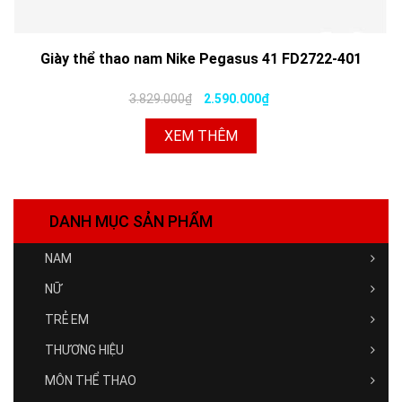
Giày thể thao nam Nike Pegasus 41 FD2722-401
3.829.000₫
2.590.000₫
XEM THÊM
DANH MỤC SẢN PHẨM
NAM
NỮ
TRẺ EM
THƯƠNG HIỆU
MÔN THỂ THAO