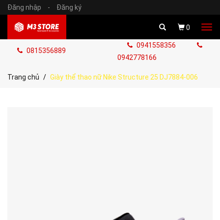
Đăng nhập
-
Đăng ký
Tog
0
navi
0941558356
0815356889
0942778166
Trang chủ
Giày thể thao nữ Nike Structure 25 DJ7884-006