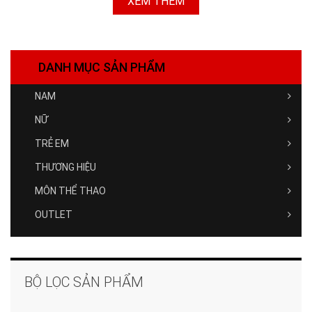
XEM THÊM
DANH MỤC SẢN PHẨM
NAM
NỮ
TRẺ EM
THƯƠNG HIỆU
MÔN THỂ THAO
OUTLET
BỘ LỌC SẢN PHẨM