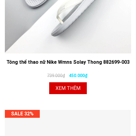
Tông thể thao nữ Nike Wmns Solay Thong 882699-003
739.000₫
450.000₫
XEM THÊM
SALE 32%