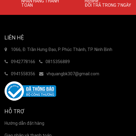
NHẬN HÀNG THANH
Hotline:
TOÁN
ĐỔI TRẢ TRONG 7 NGÀY
LIÊN HỆ
1066, Đ. Trần Hưng Đạo, P. Phúc Thành, TP. Ninh Bình
0942778166
0815356889
0941558356
vhquangbk307@gmail.com
HỖ TRỢ
Hướng dẫn đặt hàng
Giao nhận và thanh toán