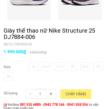
Giày thể thao nữ Nike Structure 25
DJ7884-006
NI01DJ788400636
1.999.000₫
3.829.000₫
36
36.5
37.5
38
38.5
39
Size:
40
Số lượng:
-
+
CHÁY HÀNG
Hotline
081 535 6889
-
0942 778 166
-
0941 558 356
tư vấn
hoàn toàn miễn phí.