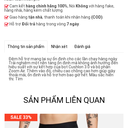
Cam kết
hàng chính hãng 100%
, Nói
Không
với hàng fake,
hàng nhái, hàng kém chất lượng.
Giao hàng
tận nhà
, thanh toán khi nhận hàng
(COD)
.
Hỗ trợ
Đổi trả
hàng trong vòng
7 ngày
.
Thông tin sản phẩm
Nhận xét
Đánh giá
Đệm hỗ trợ mang lại sự ổn định cho các lần chạy hàng ngày.
Trải nghiệm một nền tảng ổn định mà không ảnh hưởng đến
hiệu suất với sự kết hợp của bọt Cushlon 3.0 và bộ phận
Zoom Air. Thêm vào đó, chiều cao chồng cao hơn giúp giày
thoải mái, ổn định và hỗ trợ hơn bao giờ hết. Màu sắc hiển
thị: Tím
SẢN PHẨM LIÊN QUAN
SALE 33%