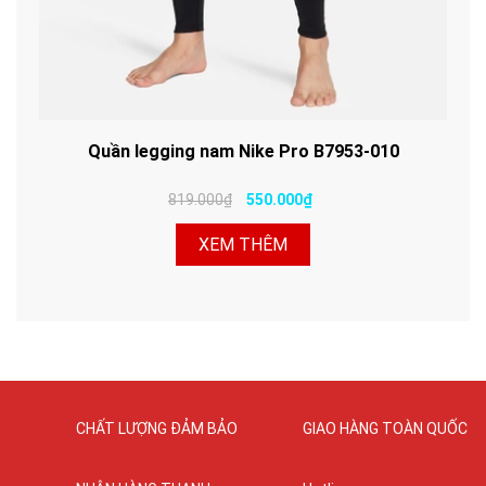
Quần legging nam Nike Pro B7953-010
819.000₫
550.000₫
XEM THÊM
CHẤT LƯỢNG ĐẢM BẢO
GIAO HÀNG TOÀN QUỐC