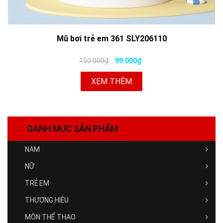
Mũ bơi trẻ em 361 SLY206110
150.000₫
99.000₫
XEM THÊM
DANH MỤC SẢN PHẨM
NAM
NỮ
TRẺ EM
THƯƠNG HIỆU
MÔN THỂ THAO