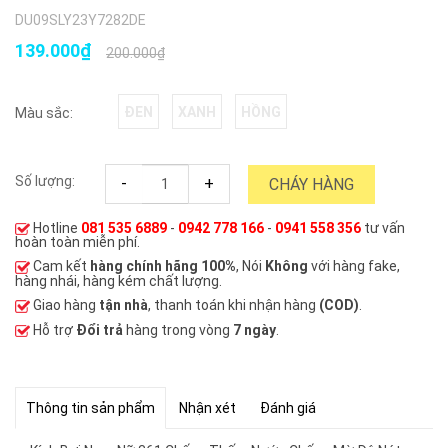
DU09SLY23Y7282DE
139.000₫
200.000₫
ĐEN
XANH
HỒNG
Màu sắc:
Số lượng:
-
+
CHÁY HÀNG
Hotline
081 535 6889
-
0942 778 166
-
0941 558 356
tư vấn
hoàn toàn miễn phí.
Cam kết
hàng chính hãng 100%
, Nói
Không
với hàng fake,
hàng nhái, hàng kém chất lượng.
Giao hàng
tận nhà
, thanh toán khi nhận hàng
(COD)
.
Hỗ trợ
Đổi trả
hàng trong vòng
7 ngày
.
Thông tin sản phẩm
Nhận xét
Đánh giá