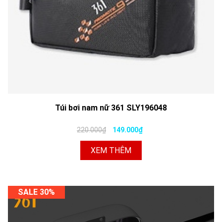
Túi bơi nam nữ 361 SLY196048
220.000₫
149.000₫
XEM THÊM
SALE 30%