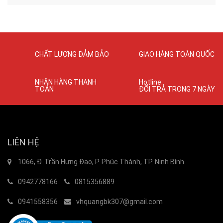
CHẤT LƯỢNG ĐẢM BẢO
GIAO HÀNG TOÀN QUỐC
NHẬN HÀNG THANH
Hotline:
TOÁN
ĐỔI TRẢ TRONG 7 NGÀY
LIÊN HỆ
1066, Đ. Trần Hưng Đạo, P. Phúc Thành, TP. Ninh Bình
0942778166
0815356889
0941558356
vhquangbk307@gmail.com