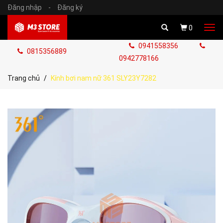
Đăng nhập
-
Đăng ký
Tog
0
navi
0941558356
0815356889
0942778166
Trang chủ
Kính bơi nam nữ 361 SLY23Y7282