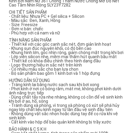
Kính Bơi Nam Nữ 361 Chống Thấm Nước Chống Mờ Độ Nét
Cao Tầm Nhìn Rộng SLY23Y7282
CHI TIẾT SẢN PHẨM
- Chất liệu: Nhựa PC + Gel silica + Silicon
- Màu sắc: Đen, Xanh, Hồng
- Size: Freesize
- Đơn vị bán: chiếc
- Phù hợp với cả nam và nữ
TÍNH NĂNG SẢN PHẨM
- Thiết kế với các góc cạnh sắc nét, đơn giản linh hoạt
- Khung sụn đúc nguyên khối, có độ bền cao
- Khung hình lớn, góc nhìn rộng, giảm chóng mặt trong khi bơi
- Lớp viền silicon nhẹ, mềm mại thấm hút quanh bầu mắt
- Thiết kế có khóa điều chỉnh theo hình dạng đầu
- Logo thương hiệu in sắc nét trên kính
- Có nhiều màu sắc cho bạn lựa chọn
- Bộ sản phẩm bao gồm 1 kính bơi và 1 hộp đựng
HƯỚNG DẪN SỬ DỤNG
- Tráng kính lại bằng nước sạch sau khi bơi xong
- Phơi kính ở nơi có bóng râm, mát mẻ, không phơi kính dưới
ánh nắng trực tiếp
- Dùng chất tẩy rửa nhẹ nhàng, không có cồn để vệ sinh kính
khi bơi ở ao, hồ, sông
- Tránh dùng xà phòng, vì trong xà phòng có xút sẽ phá hủy
ngay lớp chất liệu kính ngay từ lần đầu vệ sinh đầu tiên
- Không dùng vật sắc nhọn hoặc dùng tay để cọ rửa khi vệ
sinh kính
- Cất kính vào hộp để bảo quản kính không bị trầy xước
BẢO HÀNH & C S K H