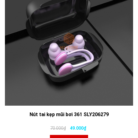
Nút tai kẹp mũi bơi 361 SLY206279
70.000₫
49.000₫