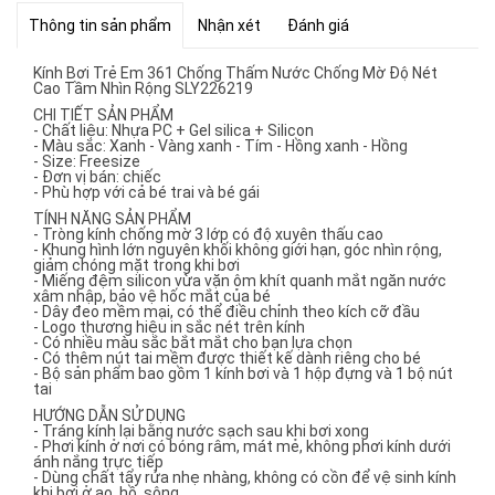
Thông tin sản phẩm
Nhận xét
Đánh giá
Kính Bơi Trẻ Em 361 Chống Thấm Nước Chống Mờ Độ Nét
Cao Tầm Nhìn Rộng SLY226219
CHI TIẾT SẢN PHẨM
- Chất liệu: Nhựa PC + Gel silica + Silicon
- Màu sắc: Xanh - Vàng xanh - Tím - Hồng xanh - Hồng
- Size: Freesize
- Đơn vị bán: chiếc
- Phù hợp với cả bé trai và bé gái
TÍNH NĂNG SẢN PHẨM
- Tròng kính chống mờ 3 lớp có độ xuyên thấu cao
- Khung hình lớn nguyên khối không giới hạn, góc nhìn rộng,
giảm chóng mặt trong khi bơi
- Miếng đệm silicon vừa vặn ôm khít quanh mắt ngăn nước
xâm nhập, bảo vệ hốc mắt của bé
- Dây đeo mềm mại, có thể điều chỉnh theo kích cỡ đầu
- Logo thương hiệu in sắc nét trên kính
- Có nhiều màu sắc bắt mắt cho bạn lựa chọn
- Có thêm nút tai mềm được thiết kế dành riêng cho bé
- Bộ sản phẩm bao gồm 1 kính bơi và 1 hộp đựng và 1 bộ nút
tai
HƯỚNG DẪN SỬ DỤNG
- Tráng kính lại bằng nước sạch sau khi bơi xong
- Phơi kính ở nơi có bóng râm, mát mẻ, không phơi kính dưới
ánh nắng trực tiếp
- Dùng chất tẩy rửa nhẹ nhàng, không có cồn để vệ sinh kính
khi bơi ở ao, hồ, sông