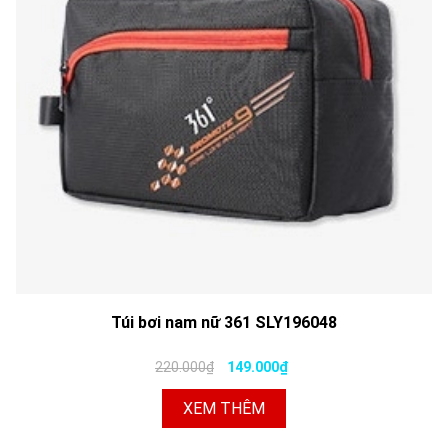
Túi bơi nam nữ 361 SLY196048
220.000₫
149.000₫
XEM THÊM