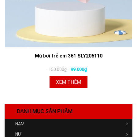
Mũ bơi trẻ em 361 SLY206110
150.000₫
99.000₫
XEM THÊM
DANH MỤC SẢN PHẨM
NAM
NỮ