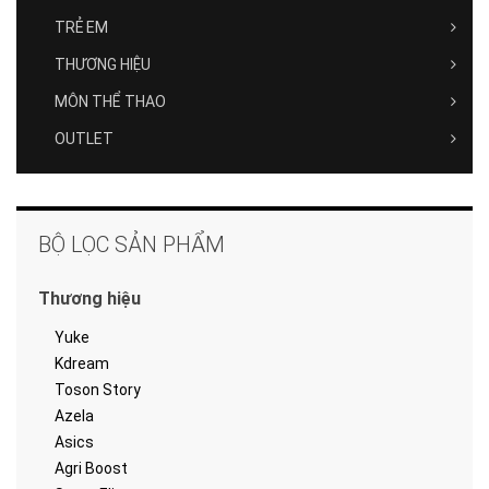
TRẺ EM
THƯƠNG HIỆU
MÔN THỂ THAO
OUTLET
BỘ LỌC SẢN PHẨM
Thương hiệu
Yuke
Kdream
Toson Story
Azela
Asics
Agri Boost