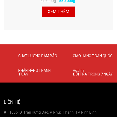
819.000₫
550.000₫
XEM THÊM
CHẤT LƯỢNG ĐẢM BẢO
GIAO HÀNG TOÀN QUỐC
NHẬN HÀNG THANH
Hotline:
TOÁN
ĐỔI TRẢ TRONG 7 NGÀY
LIÊN HỆ
1066, Đ. Trần Hưng Đạo, P. Phúc Thành, TP. Ninh Bình