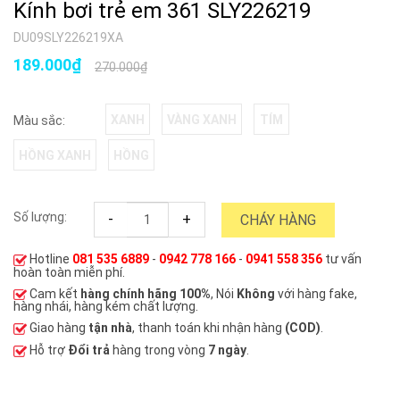
Kính bơi trẻ em 361 SLY226219
DU09SLY226219XA
189.000₫
270.000₫
XANH
VÀNG XANH
TÍM
Màu sắc:
HỒNG XANH
HỒNG
Số lượng:
-
+
CHÁY HÀNG
Hotline
081 535 6889
-
0942 778 166
-
0941 558 356
tư vấn
hoàn toàn miễn phí.
Cam kết
hàng chính hãng 100%
, Nói
Không
với hàng fake,
hàng nhái, hàng kém chất lượng.
Giao hàng
tận nhà
, thanh toán khi nhận hàng
(COD)
.
Hỗ trợ
Đổi trả
hàng trong vòng
7 ngày
.