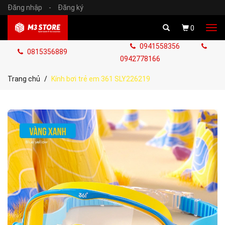
Đăng nhập
-
Đăng ký
Tog
0
navi
0941558356
0815356889
0942778166
Trang chủ
Kính bơi trẻ em 361 SLY226219