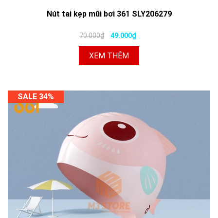
Nút tai kẹp mũi bơi 361 SLY206279
70.000₫
49.000₫
XEM THÊM
SALE 34%