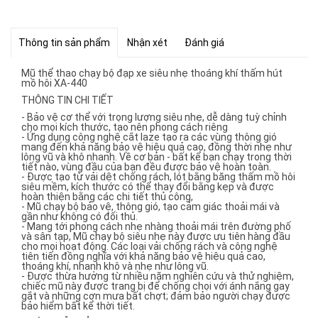
Thông tin sản phẩm
Nhận xét
Đánh giá
Mũ thể thao chạy bộ đạp xe siêu nhẹ thoáng khí thấm hút
mồ hôi XA-440
THÔNG TIN CHI TIẾT
- Bảo vệ cơ thể với trọng lượng siêu nhẹ, dễ dàng tuỳ chỉnh
cho mọi kích thước, tạo nên phong cách riêng
- Ứng dụng công nghệ cắt laze tạo ra các vùng thông gió
mang đến khả năng bảo vệ hiệu quả cao, đồng thời nhẹ như
lông vũ và khô nhanh. Về cơ bản - bất kể bạn chạy trong thời
tiết nào, vùng đầu của bạn đều được bảo vệ hoàn toàn.
- Được tạo từ vải dệt chống rách, lót bằng băng thấm mồ hôi
siêu mềm, kích thước có thể thay đổi bằng kẹp và được
hoàn thiện bằng các chi tiết thủ công,
- Mũ chạy bộ bảo vệ, thông gió, tạo cảm giác thoải mái và
gần như không có đối thủ.
- Mang tới phong cách nhẹ nhàng thoải mái trên đường phố
và sân tạp, Mũ chạy bộ siêu nhẹ này được ưu tiên hàng đầu
cho mọi hoạt động. Các loại vải chống rách và công nghệ
tiên tiến đồng nghĩa với khả năng bảo vệ hiệu quả cao,
thoáng khí, nhanh khô và nhẹ như lông vũ.
- Được thừa hưởng từ nhiều năm nghiên cứu và thử nghiệm,
chiếc mũ này được trang bị để chống chọi với ánh nắng gay
gắt và những cơn mưa bất chợt; đảm bảo người chạy được
bảo hiểm bất kể thời tiết.