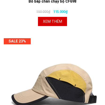
Bó bắp chân chạy bộ CF698
150.000₫
115.000₫
XEM THÊM
SALE 23%