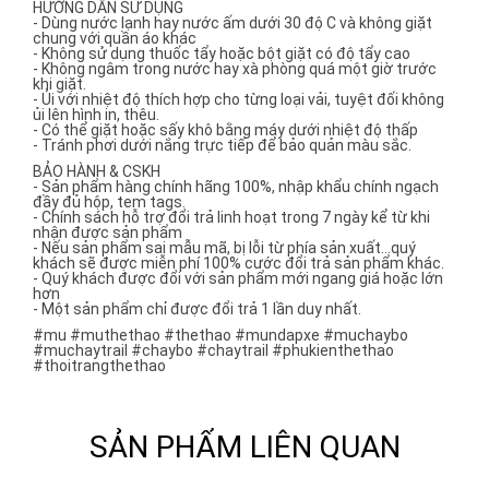
HƯỚNG DẪN SỬ DỤNG
- Dùng nước lạnh hay nước ấm dưới 30 độ C và không giặt
chung với quần áo khác
- Không sử dụng thuốc tẩy hoặc bột giặt có độ tẩy cao
- Không ngâm trong nước hay xà phòng quá một giờ trước
khi giặt.
- Ủi với nhiệt độ thích hợp cho từng loại vải, tuyệt đối không
ủi lên hình in, thêu.
- Có thể giặt hoặc sấy khô bằng máy dưới nhiệt độ thấp
- Tránh phơi dưới nắng trực tiếp để bảo quản màu sắc.
BẢO HÀNH & CSKH
- Sản phẩm hàng chính hãng 100%, nhập khẩu chính ngạch
đầy đủ hộp, tem tags.
- Chính sách hỗ trợ đổi trả linh hoạt trong 7 ngày kể từ khi
nhận được sản phẩm
- Nếu sản phẩm sai mẫu mã, bị lỗi từ phía sản xuất...quý
khách sẽ được miễn phí 100% cước đổi trả sản phẩm khác.
- Quý khách được đổi với sản phẩm mới ngang giá hoặc lớn
hơn
- Một sản phẩm chỉ được đổi trả 1 lần duy nhất.
#mu #muthethao #thethao #mundapxe #muchaybo
#muchaytrail #chaybo #chaytrail #phukienthethao
#thoitrangthethao
SẢN PHẨM LIÊN QUAN