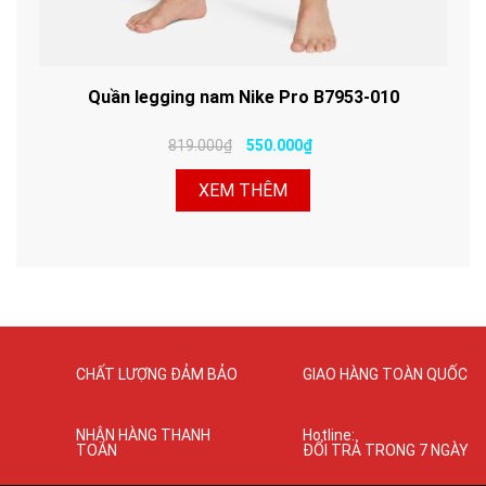
Quần legging nam Nike Pro B7953-010
819.000₫
550.000₫
XEM THÊM
CHẤT LƯỢNG ĐẢM BẢO
GIAO HÀNG TOÀN QUỐC
NHẬN HÀNG THANH
Hotline:
TOÁN
ĐỔI TRẢ TRONG 7 NGÀY