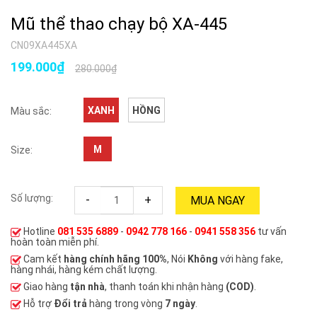
Mũ thể thao chạy bộ XA-445
CN09XA445XA
199.000₫
280.000₫
XANH
HỒNG
Màu sắc:
M
Size:
Số lượng:
-
+
MUA NGAY
Hotline
081 535 6889
-
0942 778 166
-
0941 558 356
tư vấn
hoàn toàn miễn phí.
Cam kết
hàng chính hãng 100%
, Nói
Không
với hàng fake,
hàng nhái, hàng kém chất lượng.
Giao hàng
tận nhà
, thanh toán khi nhận hàng
(COD)
.
Hỗ trợ
Đổi trả
hàng trong vòng
7 ngày
.