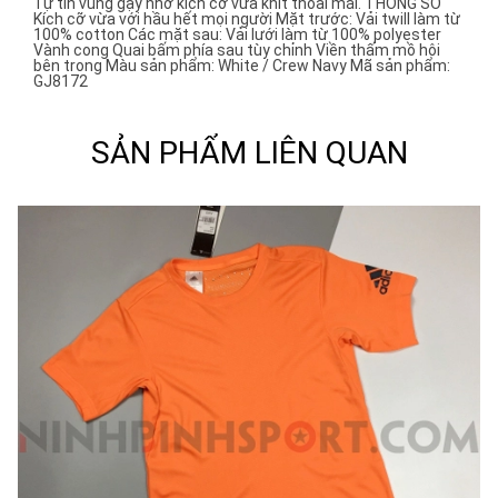
Tự tin vung gậy nhờ kích cỡ vừa khít thoải mái. THÔNG SỐ
Kích cỡ vừa với hầu hết mọi người Mặt trước: Vải twill làm từ
100% cotton Các mặt sau: Vải lưới làm từ 100% polyester
Vành cong Quai bấm phía sau tùy chỉnh Viền thấm mồ hôi
bên trong Màu sản phẩm: White / Crew Navy Mã sản phẩm:
GJ8172
SẢN PHẨM LIÊN QUAN