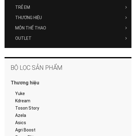
TRẺ EM
THƯƠNG HIỆU
MÔN THỂ THAO
OUTLET
BỘ LỌC SẢN PHẨM
Thương hiệu
Yuke
Kdream
Toson Story
Azela
Asics
Agri Boost