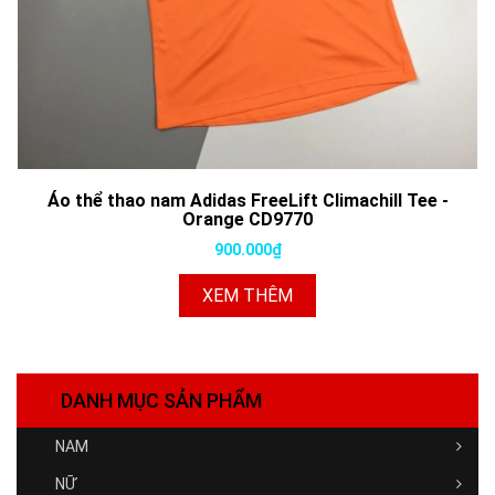
Áo thể thao nam Adidas FreeLift Climachill Tee -
Orange CD9770
900.000₫
XEM THÊM
DANH MỤC SẢN PHẨM
NAM
NỮ