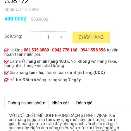
GJ8172
AD06GJ8172OSFY
400.000₫
500.000₫
Số lượng:
-
+
CHÁY HÀNG
Hotline
081 535 6889
-
0942 778 166
-
0941 558 356
tư vấn
hoàn toàn miễn phí.
Cam kết
hàng chính hãng 100%
, Nói
Không
với hàng fake,
hàng nhái, hàng kém chất lượng.
Giao hàng
tận nhà
, thanh toán khi nhận hàng
(COD)
.
Hỗ trợ
Đổi trả
hàng trong vòng
7 ngày
.
Thông tin sản phẩm
Nhận xét
Đánh giá
MŨ LƯỚI CHIẾC MŨ GOLF PHONG CÁCH STREETWEAR. Khi
ánh nắng ngập tràn fairway rộng mở, hãy tận hưởng cảm
giác thoáng mát và tràn đầy phong cách với chiếc mũ golf
adidas này. Ngăn ánh nắng chiếu vào mắt khi tấn công lỗ cờ.