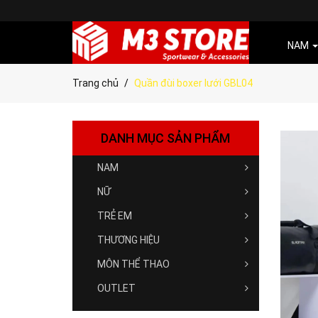
NAM
Trang chủ
Quần đùi boxer lưới GBL04
DANH MỤC SẢN PHẨM
NAM
NỮ
TRẺ EM
THƯƠNG HIỆU
MÔN THỂ THAO
OUTLET