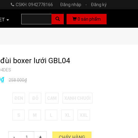
CSKH: 0942778166
Đăng nhập
-
Đăng ký
0
sản phẩm
ET
đùi boxer lưới GBL04
04DES
0₫
258.000₫
ĐEN
ĐỎ
CAM
XANH CHUỐI
S
M
L
XL
XXL
-
+
CHÁY HÀNG