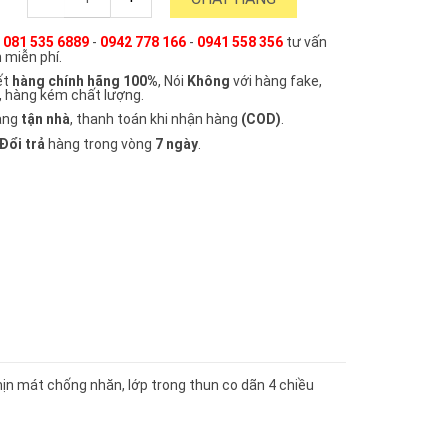
e
081 535 6889
-
0942 778 166
-
0941 558 356
tư vấn
 miễn phí.
ết
hàng chính hãng 100%
, Nói
Không
với hàng fake,
, hàng kém chất lượng.
àng
tận nhà
, thanh toán khi nhận hàng
(COD)
.
Đổi trả
hàng trong vòng
7 ngày
.
mịn mát chống nhăn, lớp trong thun co dãn 4 chiều