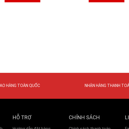
IAO HÀNG TOÀN QUỐC
NHẬN HÀNG THANH TO
HỖ TRỢ
CHÍNH SÁCH
L
nh
Hướng dẫn đặt hàng
Chính sách thanh toán
F