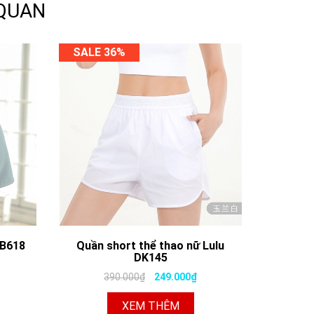
 QUAN
SALE 36%
BB618
Quần short thể thao nữ Lulu
DK145
390.000₫
249.000₫
XEM THÊM