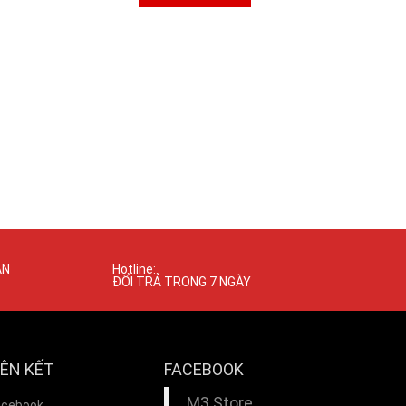
ÁN
Hotline:
ĐỔI TRẢ TRONG 7 NGÀY
IÊN KẾT
FACEBOOK
M3 Store
acebook