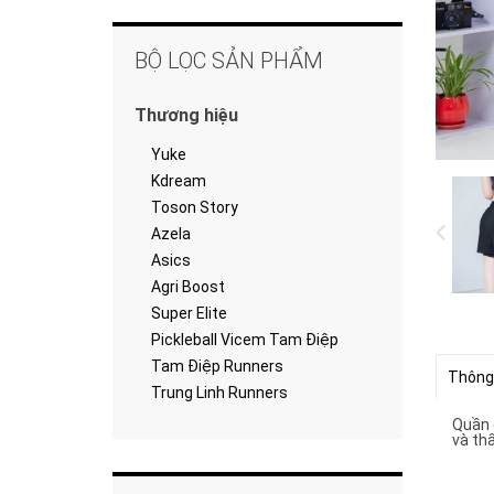
BỘ LỌC SẢN PHẨM
Thương hiệu
Yuke
Kdream
Toson Story
Azela
Asics
Agri Boost
Super Elite
Pickleball Vicem Tam Điệp
Tam Điệp Runners
Thông
Trung Linh Runners
Quần đ
và th