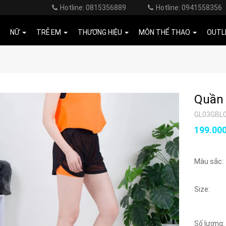
Hotline: 0815356889
Hotline: 0941558356
NỮ
TRẺ EM
THƯƠNG HIỆU
MÔN THỂ THAO
OUTL
Quần 
GL03GBL
199.00
Màu sắc:
Size:
Số lượng: