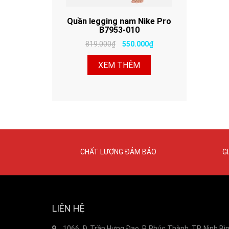
Quần legging nam Nike Pro
B7953-010
819.000₫
550.000₫
XEM THÊM
CHẤT LƯỢNG ĐẢM BẢO
G
LIÊN HỆ
1066, Đ. Trần Hưng Đạo, P. Phúc Thành, TP. Ninh Bì