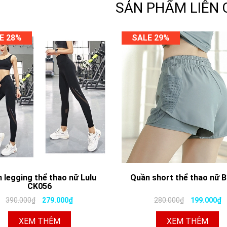
SẢN PHẨM LIÊN
E 28%
SALE 29%
 legging thể thao nữ Lulu
Quần short thể thao nữ 
CK056
390.000₫
279.000₫
280.000₫
199.000₫
XEM THÊM
XEM THÊM