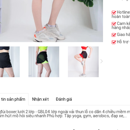
Hotlin
hoàn toàn
Cam k
hàng nhái
Giao h
Hỗ trợ
 tin sản phẩm
Nhận xét
Đánh giá
ùi boxer lưới 2 lớp - GBL04: lớp ngoài vải thun lỗ co dãn 4 chiều mềm 
ấm hút mồ hôi siêu nhanh Phù hợp: Tập yoga, gym, aerobics, đạp xe,...