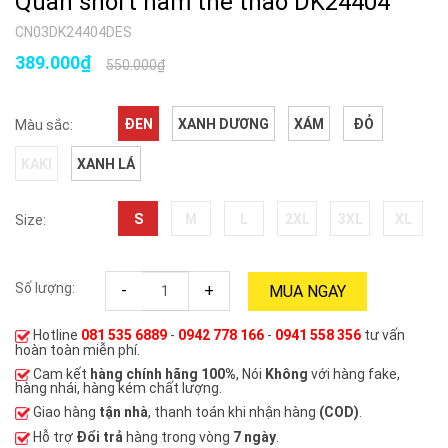
Quần short nam thể thao DK24404
CN03DK24404DES
389.000₫
550.000₫
ĐEN
XANH DƯƠNG
XÁM
ĐỎ
Màu sắc:
KAKI
XANH LÁ
S
M
L
2XL
3XL
XL
Size:
Số lượng:
-
+
MUA NGAY
Hotline
081 535 6889
-
0942 778 166
-
0941 558 356
tư vấn
hoàn toàn miễn phí.
Cam kết
hàng chính hãng 100%
, Nói
Không
với hàng fake,
hàng nhái, hàng kém chất lượng.
Giao hàng
tận nhà
, thanh toán khi nhận hàng
(COD)
.
Hỗ trợ
Đổi trả
hàng trong vòng
7 ngày
.