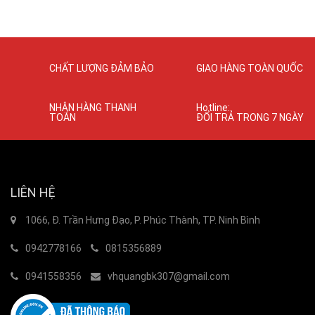
CHẤT LƯỢNG ĐẢM BẢO
GIAO HÀNG TOÀN QUỐC
NHẬN HÀNG THANH
Hotline:
TOÁN
ĐỔI TRẢ TRONG 7 NGÀY
LIÊN HỆ
1066, Đ. Trần Hưng Đạo, P. Phúc Thành, TP. Ninh Bình
0942778166
0815356889
0941558356
vhquangbk307@gmail.com