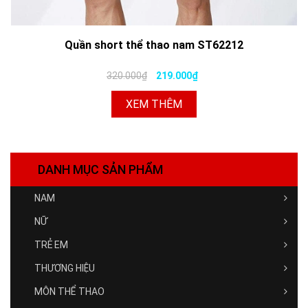
Quần short thể thao nam ST62212
320.000₫
219.000₫
XEM THÊM
DANH MỤC SẢN PHẨM
NAM
NỮ
TRẺ EM
THƯƠNG HIỆU
MÔN THỂ THAO