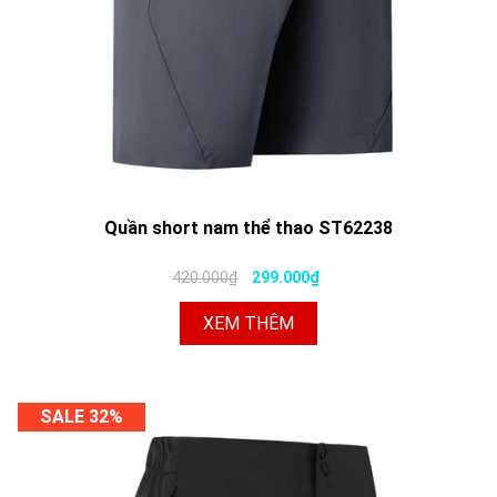
Quần short nam thể thao ST62238
420.000₫
299.000₫
XEM THÊM
SALE 32%