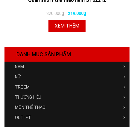
Quần short thể thao nam ST62212
320.000₫
219.000₫
XEM THÊM
DANH MỤC SẢN PHẨM
NAM
NỮ
TRẺ EM
THƯƠNG HIỆU
MÔN THỂ THAO
OUTLET