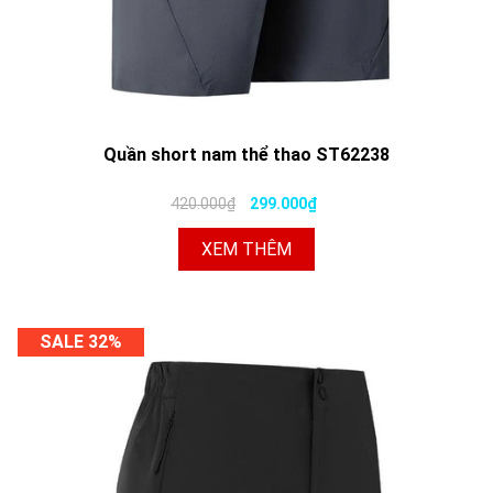
Quần short nam thể thao ST62238
420.000₫
299.000₫
XEM THÊM
SALE 32%