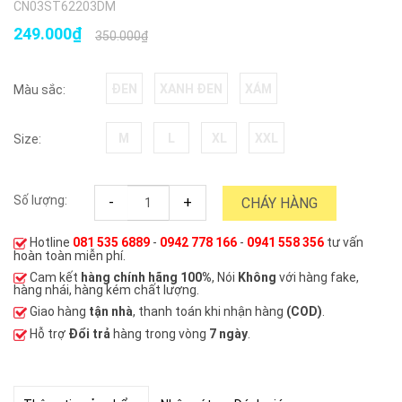
CN03ST62203DM
249.000₫
350.000₫
ĐEN
XANH ĐEN
XÁM
Màu sắc:
M
L
XL
XXL
Size:
Số lượng:
-
+
CHÁY HÀNG
Hotline
081 535 6889
-
0942 778 166
-
0941 558 356
tư vấn
hoàn toàn miễn phí.
Cam kết
hàng chính hãng 100%
, Nói
Không
với hàng fake,
hàng nhái, hàng kém chất lượng.
Giao hàng
tận nhà
, thanh toán khi nhận hàng
(COD)
.
Hỗ trợ
Đổi trả
hàng trong vòng
7 ngày
.