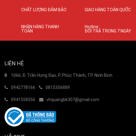
CHẤT LƯỢNG ĐẢM BẢO
GIAO HÀNG TOÀN QUỐC
NHẬN HÀNG THANH
Hotline:
TOÁN
ĐỔI TRẢ TRONG 7 NGÀY
LIÊN HỆ
1066, Đ. Trần Hưng Đạo, P. Phúc Thành, TP. Ninh Bình
0942778166
0815356889
0941558356
vhquangbk307@gmail.com