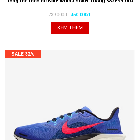
Tông thể thao nữ Nike Wmns Solay Thong 882699-003
739.000₫
450.000₫
XEM THÊM
SALE 32%