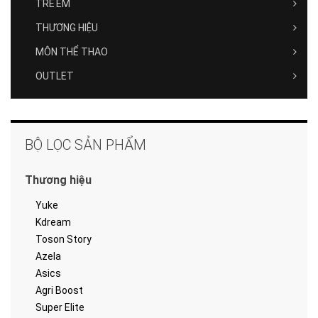
TRẺ EM
THƯƠNG HIỆU
MÔN THỂ THAO
OUTLET
BỘ LỌC SẢN PHẨM
Thương hiệu
Yuke
Kdream
Toson Story
Azela
Asics
Agri Boost
Super Elite