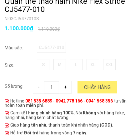
Quần thể thao nam Nike Flex Stride
CJ5477-010
NI03CJ5477010S
1.100.000₫
1.119.000₫
CJ5477-010
Màu sắc:
S
M
L
XL
XXL
Size:
Số lượng:
-
+
CHÁY HÀNG
Hotline
081 535 6889
-
0942 778 166
-
0941 558 356
tư vấn
hoàn toàn miễn phí.
Cam kết
hàng chính hãng 100%
, Nói
Không
với hàng fake,
hàng nhái, hàng kém chất lượng.
Giao hàng
tận nhà
, thanh toán khi nhận hàng
(COD)
.
Hỗ trợ
Đổi trả
hàng trong vòng
7 ngày
.