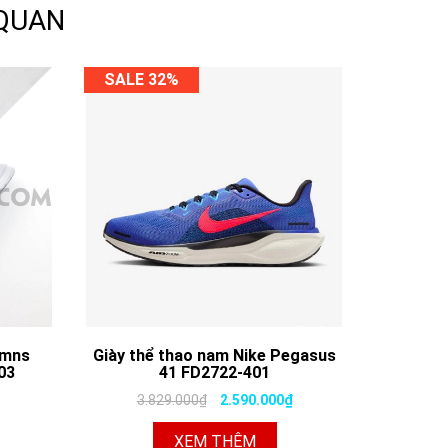
 QUAN
SALE 32%
Wmns
Giày thể thao nam Nike Pegasus
03
41 FD2722-401
3.829.000₫
2.590.000₫
XEM THÊM