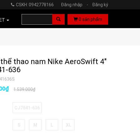
CSKH: 0942778166
Đăng nhập
-
Đăng ký
0
sản phẩm
ET
thể thao nam Nike AeroSwift 4"
41-636
841636S
000₫
1.539.000₫
CJ7841-636
S
M
L
XL