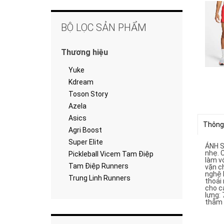
BỘ LỌC SẢN PHẨM
Thương hiệu
Yuke
Kdream
Toson Story
Azela
Asics
Thông
Agri Boost
Super Elite
ÁNH S
nhẹ. 
Pickleball Vicem Tam Điệp
làm vớ
Tam Điệp Runners
vặn ch
nghệ 
Trung Linh Runners
thoải
cho c
lưng:
thẫm 