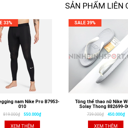
SẢN PHẨM LIÊN
E 33%
SALE 39%
egging nam Nike Pro B7953-
Tông thể thao nữ Nike 
010
Solay Thong 882699-0
819.000₫
550.000₫
739.000₫
450.000₫
XEM THÊM
XEM THÊM