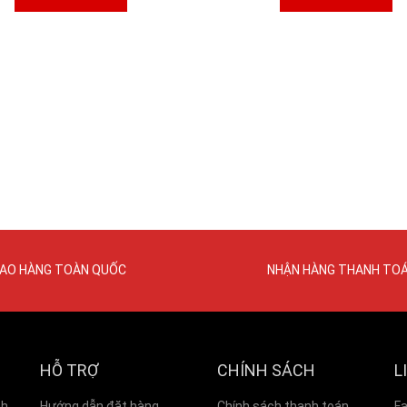
IAO HÀNG TOÀN QUỐC
NHẬN HÀNG THANH TO
HỖ TRỢ
CHÍNH SÁCH
L
nh
Hướng dẫn đặt hàng
Chính sách thanh toán
F