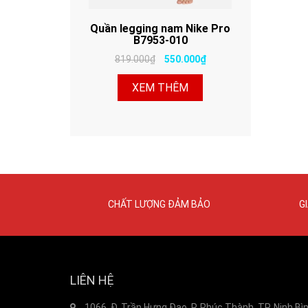
Quần legging nam Nike Pro
B7953-010
819.000₫
550.000₫
XEM THÊM
CHẤT LƯỢNG ĐẢM BẢO
G
LIÊN HỆ
1066, Đ. Trần Hưng Đạo, P. Phúc Thành, TP. Ninh Bì