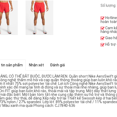
Số lượng:
Hotlin
hoàn toàn
Cam k
hàng nhái
Giao h
Hỗ trợ
 tin sản phẩm
Nhận xét
Đánh giá
ÁNG, CÓ THỂ BẮT BUỘC, ĐƯỢC LÀM REN. Quần short Nike AeroSwift giú
Công nghệ thấm mồ hôi và cạp quần thông thoáng giúp bạn luôn khô rá
i ít nhất 75% sợi polyester tái chế. Lợi ích Công nghệ Nike AeroSwift tí
ính xác để mang lại tính di động và sự thoải mái nhẹ nhàng, giúp bạn l
Dri-FIT giúp bạn luôn khô ráo, thoải mái và tập trung. Một dây thắt lư
 mái đặc biệt. Một bản tóm tắt nhẹ cung cấp thêm sự hỗ trợ và thông g
ảm giác thư thái, dễ dàng Xếp nếp trở lại Thiết kế Swoosh kép ở hai bê
 73% nylon / 27% spandex. Lớp lót: 89% polyester tái chế / 11% spande
/ Màu xanh ma quái Phong cách: CJ7840-636