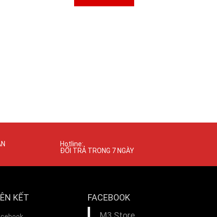
ÁN
Hotline:
ĐỔI TRẢ TRONG 7 NGÀY
IÊN KẾT
FACEBOOK
M3 Store
acebook