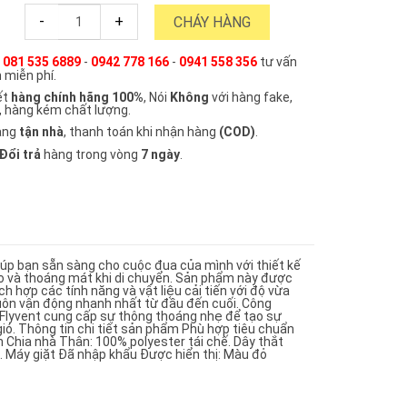
-
+
CHÁY HÀNG
e
081 535 6889
-
0942 778 166
-
0941 558 356
tư vấn
 miễn phí.
ết
hàng chính hãng 100%
, Nói
Không
với hàng fake,
, hàng kém chất lượng.
àng
tận nhà
, thanh toán khi nhận hàng
(COD)
.
Đổi trả
hàng trong vòng
7 ngày
.
p bạn sẵn sàng cho cuộc đua của mình với thiết kế
o và thoáng mát khi di chuyển. Sản phẩm này được
ch hợp các tính năng và vật liệu cải tiến với độ vừa
uôn vận động nhanh nhất từ ​​đầu đến cuối. Công
ng Flyvent cung cấp sự thông thoáng nhẹ để tạo sự
ió. Thông tin chi tiết sản phẩm Phù hợp tiêu chuẩn
n Chia nhà Thân: 100% polyester tái chế. Dây thắt
x. Máy giặt Đã nhập khẩu Được hiển thị: Màu đỏ