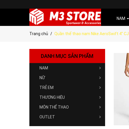
NAM
Trang chủ
Quần thể thao nam Nike AeroSwift 4" C
DANH MỤC SẢN PHẨM
NAM
NỮ
TRẺ EM
THƯƠNG HIỆU
MÔN THỂ THAO
OUTLET