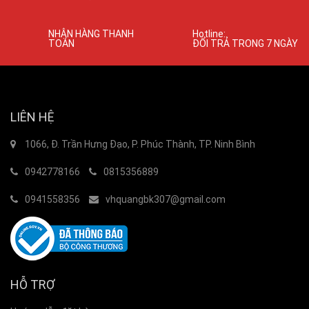
NHẬN HÀNG THANH
Hotline:
TOÁN
ĐỔI TRẢ TRONG 7 NGÀY
LIÊN HỆ
1066, Đ. Trần Hưng Đạo, P. Phúc Thành, TP. Ninh Bình
0942778166
0815356889
0941558356
vhquangbk307@gmail.com
HỖ TRỢ