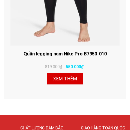
Quần legging nam Nike Pro B7953-010
819.000₫
550.000₫
XEM THÊM
CHẤT LƯỢNG ĐẢM BẢO
GIAO HÀNG TOÀN QUỐC