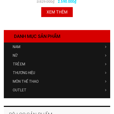
3.829.000₫
2.590.000₫
XEM THÊM
DANH MỤC SẢN PHẨM
NAM
NỮ
TRẺ EM
THƯƠNG HIỆU
MÔN THỂ THAO
OUTLET