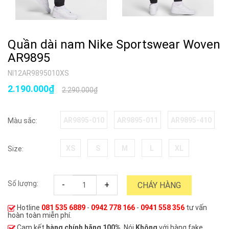
Quần dài nam Nike Sportswear Woven
AR9895
NI12AR9895010XS
2.190.000₫
2.290.000₫
AR9895-010
AR9895-011
AR9895-410
Màu sắc:
XS
S
M
L
XL
Size:
Số lượng:
-
+
CHÁY HÀNG
Hotline
081 535 6889
-
0942 778 166
-
0941 558 356
tư vấn
hoàn toàn miễn phí.
Cam kết
hàng chính hãng 100%
, Nói
Không
với hàng fake,