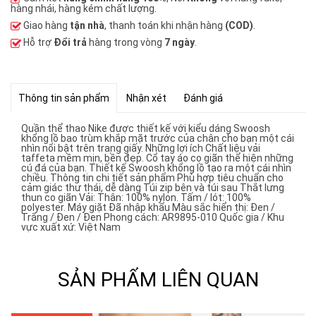
hàng nhái, hàng kém chất lượng.
Giao hàng
tận nhà
, thanh toán khi nhận hàng
(COD)
.
Hỗ trợ
Đổi trả
hàng trong vòng
7 ngày
.
Thông tin sản phẩm
Nhận xét
Đánh giá
Quần thể thao Nike được thiết kế với kiểu dáng Swoosh
khổng lồ bao trùm khắp mặt trước của chân cho bạn một cái
nhìn nổi bật trên trang giấy. Những lợi ích Chất liệu vải
taffeta mềm mịn, bền đẹp. Cổ tay áo co giãn thể hiện những
cú đá của bạn. Thiết kế Swoosh khổng lồ tạo ra một cái nhìn
chiều. Thông tin chi tiết sản phẩm Phù hợp tiêu chuẩn cho
cảm giác thư thái, dễ dàng Túi zip bên và túi sau Thắt lưng
thun co giãn Vải: Thân: 100% nylon. Tấm / lót: 100%
polyester. Máy giặt Đã nhập khẩu Màu sắc hiển thị: Đen /
Trắng / Đen / Đen Phong cách: AR9895-010 Quốc gia / Khu
vực xuất xứ: Việt Nam
SẢN PHẨM LIÊN QUAN