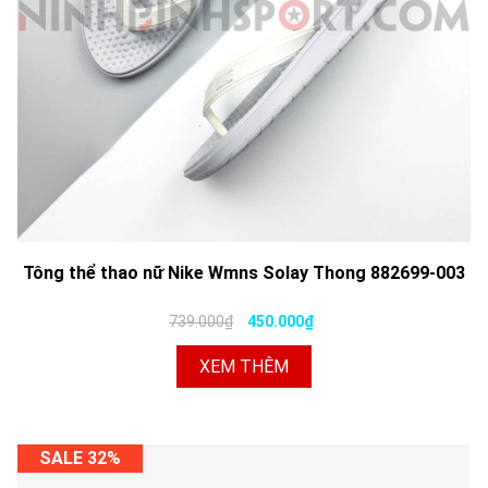
Tông thể thao nữ Nike Wmns Solay Thong 882699-003
739.000₫
450.000₫
XEM THÊM
SALE 32%