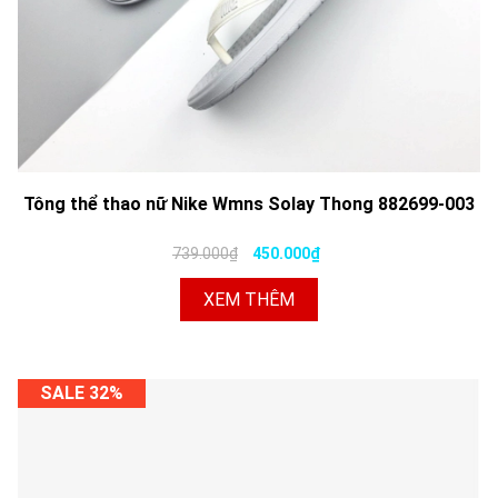
Tông thể thao nữ Nike Wmns Solay Thong 882699-003
739.000₫
450.000₫
XEM THÊM
SALE 32%