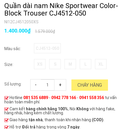
Quần dài nam Nike Sportwear Color-
Block Trouser CJ4512-050
NI12CJ4512050XS
1.400.000₫
1.579.000₫
CJ4512-050
Màu sắc:
XS
S
M
L
XL
Size:
Số lượng:
-
+
CHÁY HÀNG
Hotline
081 535 6889
-
0942 778 166
-
0941 558 356
tư vấn
hoàn toàn miễn phí.
Cam kết
hàng chính hãng 100%
, Nói
Không
với hàng fake,
hàng nhái, hàng kém chất lượng.
Giao hàng
tận nhà
, thanh toán khi nhận hàng
(COD)
.
Hỗ trợ
Đổi trả
hàng trong vòng
7 ngày
.