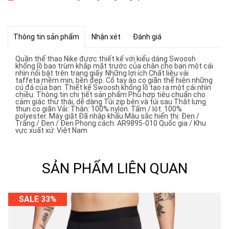
Thông tin sản phẩm
Nhận xét
Đánh giá
Quần thể thao Nike được thiết kế với kiểu dáng Swoosh
khổng lồ bao trùm khắp mặt trước của chân cho bạn một cái
nhìn nổi bật trên trang giấy. Những lợi ích Chất liệu vải
taffeta mềm mịn, bền đẹp. Cổ tay áo co giãn thể hiện những
cú đá của bạn. Thiết kế Swoosh khổng lồ tạo ra một cái nhìn
chiều. Thông tin chi tiết sản phẩm Phù hợp tiêu chuẩn cho
cảm giác thư thái, dễ dàng Túi zip bên và túi sau Thắt lưng
thun co giãn Vải: Thân: 100% nylon. Tấm / lót: 100%
polyester. Máy giặt Đã nhập khẩu Màu sắc hiển thị: Đen /
Trắng / Đen / Đen Phong cách: AR9895-010 Quốc gia / Khu
vực xuất xứ: Việt Nam
SẢN PHẨM LIÊN QUAN
SALE 33%