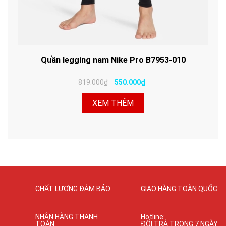
Quần legging nam Nike Pro B7953-010
819.000₫
550.000₫
XEM THÊM
CHẤT LƯỢNG ĐẢM BẢO
GIAO HÀNG TOÀN QUỐC
NHẬN HÀNG THANH
Hotline:
TOÁN
ĐỔI TRẢ TRONG 7 NGÀY