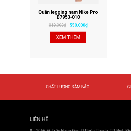
Quần legging nam Nike Pro
B7953-010
819.000₫
550.000₫
XEM THÊM
CHẤT LƯỢNG ĐẢM BẢO
G
LIÊN HỆ
1066, Đ. Trần Hưng Đạo, P. Phúc Thành, TP. Ninh Bì