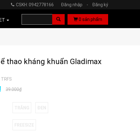
CSKH: 0942778166
Đăng nhập
-
Đăng ký
0
sản phẩm
ET
hể thao kháng khuẩn Gladimax
1TRFS
₫
39.000₫
TRẮNG
ĐEN
FREESIZE