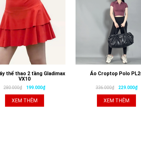
áy thể thao 2 tầng Gladimax
Áo Croptop Polo PL2
VX10
280.000₫
199.000₫
336.000₫
229.000₫
XEM THÊM
XEM THÊM