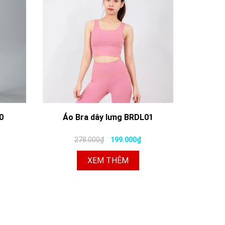
0
Áo Bra dây lưng BRDL01
278.000₫
199.000₫
XEM THÊM