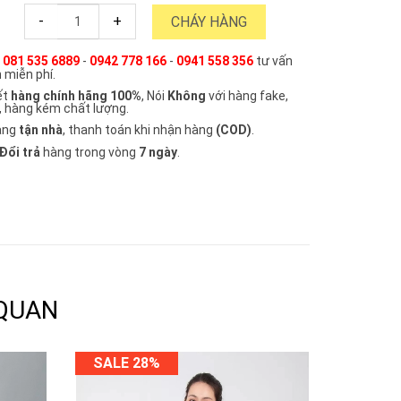
-
+
CHÁY HÀNG
e
081 535 6889
-
0942 778 166
-
0941 558 356
tư vấn
 miễn phí.
ết
hàng chính hãng 100%
, Nói
Không
với hàng fake,
, hàng kém chất lượng.
àng
tận nhà
, thanh toán khi nhận hàng
(COD)
.
Đổi trả
hàng trong vòng
7 ngày
.
 QUAN
SALE 28%