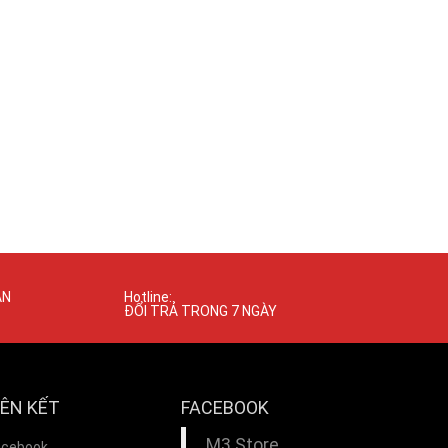
ÁN
Hotline:
ĐỔI TRẢ TRONG 7 NGÀY
IÊN KẾT
FACEBOOK
M3 Store
acebook