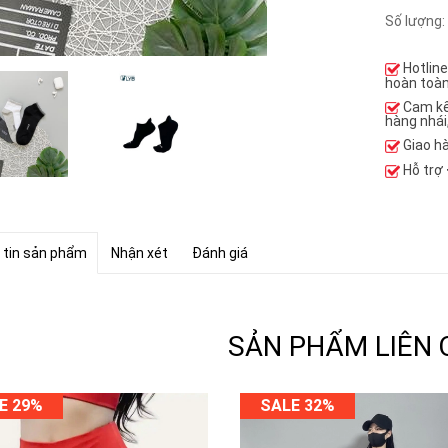
Số lượng:
Hotlin
hoàn toàn
Cam k
hàng nhái
Giao h
Hỗ trợ
 tin sản phẩm
Nhận xét
Đánh giá
SẢN PHẨM LIÊN
E 29%
SALE 32%