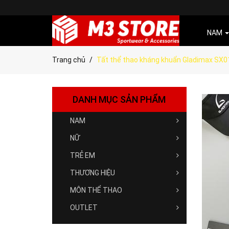
NAM
Trang chủ
Tất thể thao kháng khuẩn Gladimax SX0
DANH MỤC SẢN PHẨM
NAM
NỮ
TRẺ EM
THƯƠNG HIỆU
MÔN THỂ THAO
OUTLET