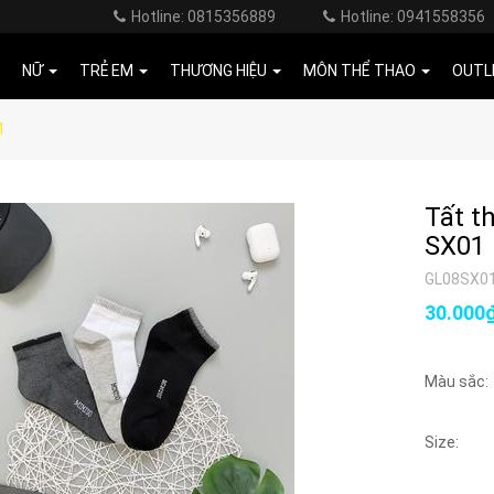
Hotline: 0815356889
Hotline: 0941558356
NỮ
TRẺ EM
THƯƠNG HIỆU
MÔN THỂ THAO
OUTL
1
Tất t
SX01
GL08SX0
30.000
Màu sắc:
Size: