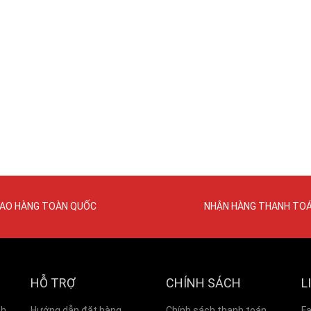
IAO HÀNG TOÀN QUỐC
NHẬN HÀNG THANH TO
HỖ TRỢ
CHÍNH SÁCH
L
nh
Hướng dẫn đặt hàng
Chính sách thanh toán
F